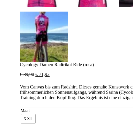
Cycology Damen Radtrikot Ride (rosa)
Ursprünglicher
Aktueller
€
89,90
€
71,92
Preis
Preis
war:
ist:
Vom Canvas bis zum Radshirt. Dieses gemalte Kunstwerk en
€ 89,90
€ 71,92.
frühsommerlichen Sonnenaufgangs, während Sarina (Cycolog
Training durch den Kopf flog. Das Ergebnis ist eine einzig
Maat
XXL