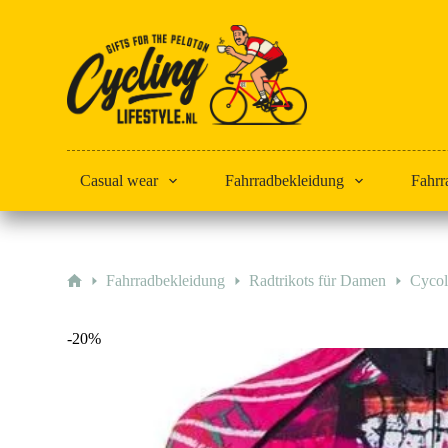
Zum
Inhalt
springen
Casual wear
Fahrradbekleidung
Fahrr
Start
Fahrradbekleidung
Radtrikots für Damen
Cycol
-20%