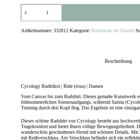
Cycology
Damen
Radtrikot
Ride
(rosa)
Artikelnummer:
332012
Kategorie:
Radtrikots für Damen
S
Menge
Beschreibung
Cycology Radtrikot | Ride (rosa) | Damen
Vom Canvas bis zum Radshirt. Dieses gemalte Kunstwerk en
frühsommerlichen Sonnenaufgangs, während Sarina (Cycolog
Training durch den Kopf flog. Das Ergebnis ist eine einzig
Dieses schöne Radshirt von Cycology besteht aus hochwert
Tragekomfort und bietet Ihnen völlige Bewegungsfreiheit. Der
wunderschön geschnittenes Hemd mit schönen Details. Mit 
mit Reißverschluss. Am Verschluss befindet sich ein reflektie