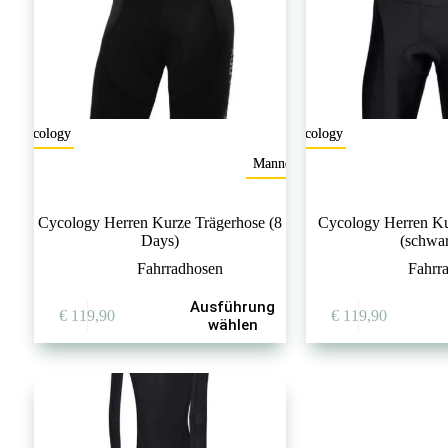
Cycology
Cycology
Mannen
Cycology Herren Kurze Trägerhose (8
Cycology Herren Ku
Days)
(schwa
Fahrradhosen
Fahrr
Dieses
Dieses
Ausführung
€
119,90
€
119,90
Produkt
Produkt
wählen
weist
weist
mehrere
mehrere
Varianten
Varianten
auf.
auf.
Die
Die
Optionen
Optionen
können
können