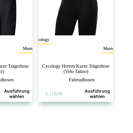
Cycology
Mannen
Mannen
rze Trägerhose
Cycology Herren Kurze Trägerhose
rz)
(Velo Tattoo)
adhosen
Fahrradhosen
Dieses
Ausführung
Ausführung
€
119,90
Produkt
wählen
wählen
weist
mehrere
Varianten
auf.
Die
Optionen
können