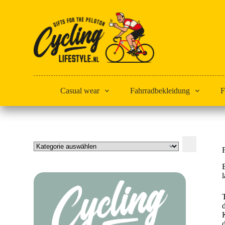
Zum
Inhalt
springen
Casual wear
Fahrradbekleidung
F
Kategorie
auswählen