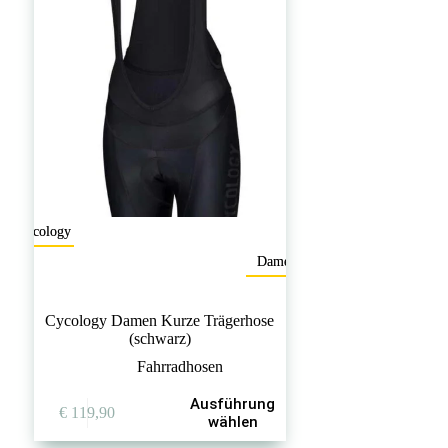
auf
auf
der
der
Produktseite
Produktseite
gewählt
gewählt
werden
werden
Cycology
Dames
Cycology Damen Kurze Trägerhose
(schwarz)
Fahrradhosen
Dieses
Ausführung
€
119,90
Produkt
wählen
weist