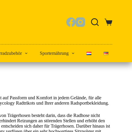
Warenkorb
rradzubehör
Sporternährung
 auf Passform und Komfort in jedem Gelände, für alle
Cycology Radtrikots und Ihrer anderen Radsportbekleidung.
von Trägerhosen besteht darin, dass die Radhose nicht
verhindert Reizungen an störenden Stellen und erhöht den
ntscheiden sich daher für Trägerhosen. Darüber hinaus ist
ogy verfügen über ein sehr hochwertiges Sitzpolster mit