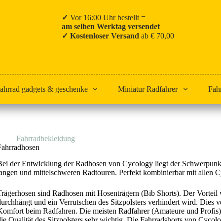
✓
Vor 16:00 Uhr bestellt =
am selben Werktag versendet
✓ Kostenloser Versand
ab € 70,00
ahrrad gadgets & geschenke
Miniatur Radfahrer
Fah
Start
Fahrradbekleidung
Fahrradhosen
Fahrradhosen
Bei der Entwicklung der Radhosen von Cycology liegt der Schwerpunkt
langen und mittelschweren Radtouren. Perfekt kombinierbar mit allen 
Trägerhosen sind Radhosen mit Hosenträgern (Bib Shorts). Der Vorteil 
durchhängt und ein Verrutschen des Sitzpolsters verhindert wird. Dies 
Komfort beim Radfahren. Die meisten Radfahrer (Amateure und Profis) e
die Qualität des Sitzpolsters sehr wichtig. Die Fahrradshorts von Cycol