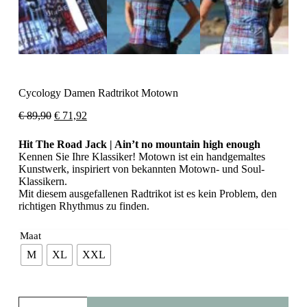
Cycology Damen Radtrikot Motown
Ursprünglicher
Aktueller
€
89,90
€
71,92
Preis
Preis
war:
ist:
Hit The Road Jack | Ain’t no mountain high enough
€ 89,90
€ 71,92.
Kennen Sie Ihre Klassiker! Motown ist ein handgemaltes
Kunstwerk, inspiriert von bekannten Motown- und Soul-
Klassikern.
Mit diesem ausgefallenen Radtrikot ist es kein Problem, den
richtigen Rhythmus zu finden.
Maat
M
XL
XXL
Cycology