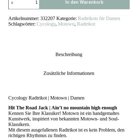
In den Warenkorb
Damen
Radtrikot
Motown
Artikelnummer:
332207
Kategorie:
Radtrikots für Damen
Menge
Schlagwörter:
Cycology
,
Motown
,
Radtrikot
Beschreibung
Zusätzliche Informationen
Cycology Radtrikot | Motown | Damen
Hit The Road Jack | Ain’t no mountain high enough
Kennen Sie Ihre Klassiker! Motown ist ein handgemaltes
Kunstwerk, inspiriert von bekannten Motown- und Soul-
Klassikern.
Mit diesem ausgefallenen Radtrikot ist es kein Problem, den
richtigen Rhythmus zu finden.