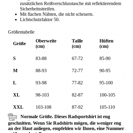
zusätzlichen Reißverschlusstasche mit reflektierendem
Sicherheitsstreifen.
Mit flachen Nähten, die nicht scheuern.
Lichtschutzfaktor 50.
Größentabelle
Oberweite
Taille
Hüften
Größe
(cm)
(cm)
(cm)
S
83-88
67-72
85-90
M
88-93
72-77
90-95
L
93-98
77-82
95-100
XL
98-103
82-87
100-105
XXL
103-108
87-92
105-110
Normale Größe. Dieses Radsportshirt ist eng
geschnitten. Wenn Sie Radshirts mögen, die weniger eng
an der Haut anliegen, empfehlen wir Ihnen, eine Nummer