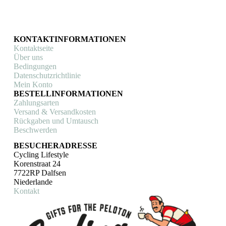
werden
KONTAKTINFORMATIONEN
Kontaktseite
Über uns
Bedingungen
Datenschutzrichtlinie
Mein Konto
BESTELLINFORMATIONEN
Zahlungsarten
Versand & Versandkosten
Rückgaben und Umtausch
Beschwerden
BESUCHERADRESSE
Cycling Lifestyle
Korenstraat 24
7722RP Dalfsen
Niederlande
Kontakt