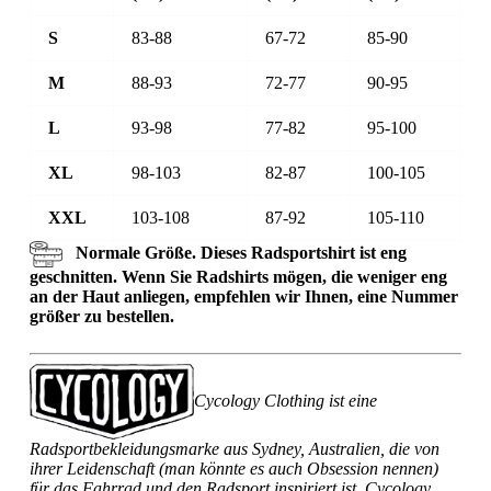
S
83-88
67-72
85-90
M
88-93
72-77
90-95
L
93-98
77-82
95-100
XL
98-103
82-87
100-105
XXL
103-108
87-92
105-110
Normale Größe. Dieses Radsportshirt ist eng
geschnitten. Wenn Sie Radshirts mögen, die weniger eng
an der Haut anliegen, empfehlen wir Ihnen, eine Nummer
größer zu bestellen.
Cycology Clothing ist eine
Radsportbekleidungsmarke aus Sydney, Australien, die von
ihrer Leidenschaft (man könnte es auch Obsession nennen)
für das Fahrrad und den Radsport inspiriert ist. Cycology