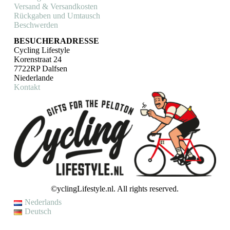
Versand & Versandkosten
Rückgaben und Umtausch
Beschwerden
BESUCHERADRESSE
Cycling Lifestyle
Korenstraat 24
7722RP Dalfsen
Niederlande
Kontakt
©yclingLifestyle.nl. All rights reserved.
Nederlands
Deutsch
VAKANTIE / WIJZIGING LEVERTIJD