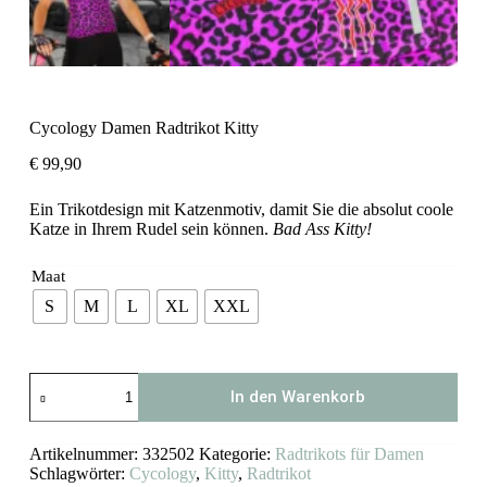
Cycology Damen Radtrikot Kitty
€
99,90
Ein Trikotdesign mit Katzenmotiv, damit Sie die absolut coole
Katze in Ihrem Rudel sein können.
Bad Ass Kitty!
Maat
S
M
L
XL
XXL
Cycology
In den Warenkorb
Damen
Radtrikot
Kitty
Artikelnummer:
332502
Kategorie:
Radtrikots für Damen
Menge
Schlagwörter:
Cycology
,
Kitty
,
Radtrikot