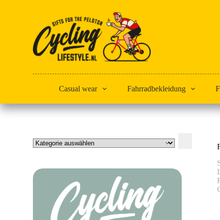
Zum
Inhalt
springen
Casual wear
Fahrradbekleidung
F
Kategorie
auswählen