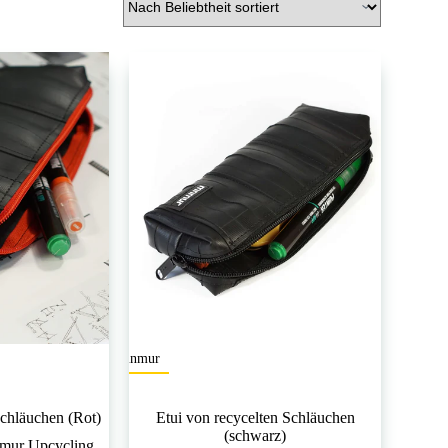
mnmur
Schläuchen (Rot)
Etui von recycelten Schläuchen
(schwarz)
mur Upcycling