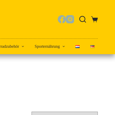
Warenkorb
rradzubehör
Sporternährung