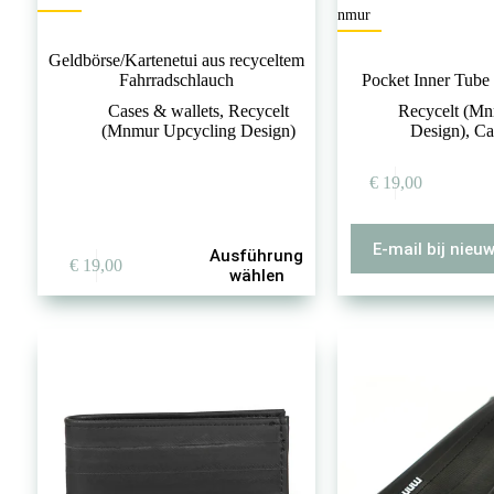
mnmur
Geldbörse/Kartenetui aus recyceltem
Fahrradschlauch
Pocket Inner Tube
Cases & wallets
,
Recycelt
Recycelt (Mn
(Mnmur Upcycling Design)
Design)
,
Ca
€
19,00
E-mail bij nieu
Dieses
Ausführung
€
19,00
Produkt
wählen
weist
mehrere
Varianten
auf.
Die
Optionen
können
auf
der
Produktseite
gewählt