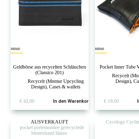
werden
mnmur
mnmur
Geldbörse aus recycelten Schläuchen
Pocket Inner Tube 
(Classico 201)
Recycelt (Mn
Recycelt (Mnmur Upcycling
Design)
,
Ca
Design)
,
Cases & wallets
€
42,00
In den Warenkorb
€
19,00
AUSVERKAUFT