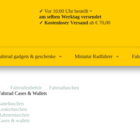
✓
Vor 16:00 Uhr bestellt =
am selben Werktag versendet
✓ Kostenloser Versand
ab € 70,00
ahrrad gadgets & geschenke
Miniatur Radfahrer
Fah
Start
Fahrradzubehör
Fahrradtaschen
Cases & wallets
Fahrrad Cases & Wallets
Satteltaschen
Lenkertaschen
Rahmentaschen
Cases & wallets