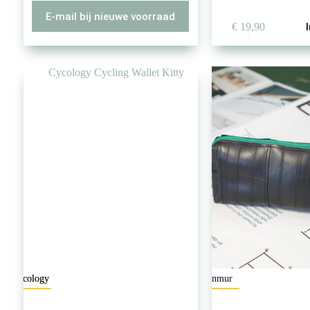
E-mail bij nieuwe voorraad
€
19,90
Cycology
mnmur