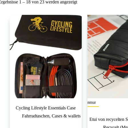
Nach
Ergebnisse 1 – 18 von 23 werden angezeigt
Beliebtheit
sortiert
mnmur
Cycling Lifestyle Essentials Case
Fahrradtaschen
,
Cases & wallets
Etui von recycelten 
Recycelt (Mn