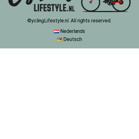
©yclingLifestyle.nl. All rights reserved.
Nederlands
Deutsch
De waardering van www.cyclinglifestyle.nl/ bij
WebwinkelKeur Reviews
is 9.5/10 gebaseerd op 4448
reviews.
VAKANTIE / WIJZIGING LEVERTIJD
Op dit moment genieten wij van een korte (fiets)vakantie en
kunnen wij helaas even geen bestellingen verzenden.
Je kunt wel een bestelling plaatsen, maar houd er rekening mee
dat jouw bestelling pas op
maandag 10 augustus
zal worden
verzonden.