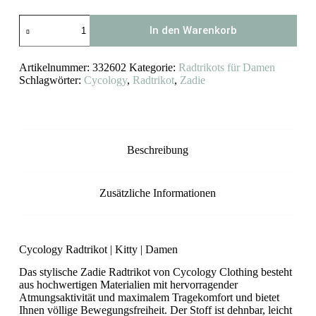
Cycology
In den Warenkorb
Damen
Radtrikot
Zadie
Artikelnummer:
332602
Kategorie:
Radtrikots für Damen
Menge
Schlagwörter:
Cycology
,
Radtrikot
,
Zadie
Beschreibung
Zusätzliche Informationen
Cycology Radtrikot | Kitty | Damen
Das stylische Zadie Radtrikot von Cycology Clothing besteht
aus hochwertigen Materialien mit hervorragender
Atmungsaktivität und maximalem Tragekomfort und bietet
Ihnen völlige Bewegungsfreiheit. Der Stoff ist dehnbar, leicht