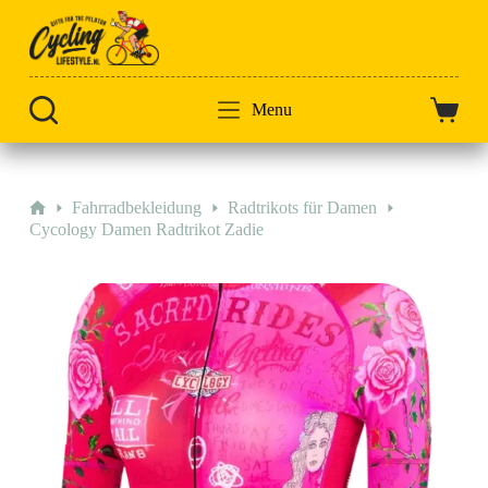
Zum
Inhalt
springen
Menu
Warenk
Start
Fahrradbekleidung
Radtrikots für Damen
Cycology Damen Radtrikot Zadie