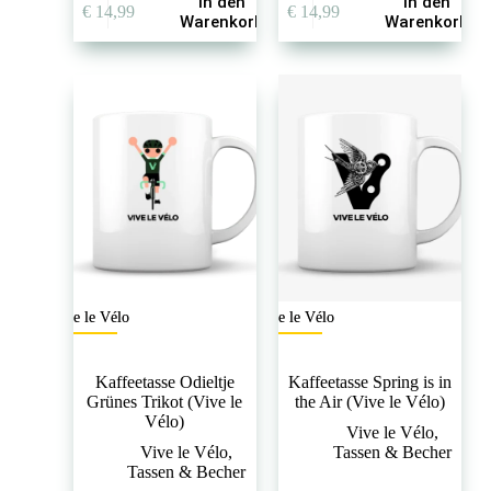
In den
In den
€
14,99
€
14,99
Warenkorb
Warenkorb
Vive le Vélo
Vive le Vélo
Kaffeetasse Odieltje
Kaffeetasse Spring is in
Grünes Trikot (Vive le
the Air (Vive le Vélo)
Vélo)
Vive le Vélo
,
Vive le Vélo
,
Tassen & Becher
Tassen & Becher