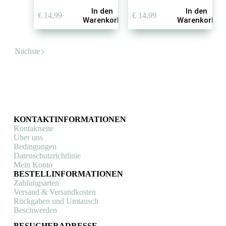
In den
In den
€
14,99
€
14,99
Warenkorb
Warenkorb
Nächste
KONTAKTINFORMATIONEN
Kontaktseite
Über uns
Bedingungen
Datenschutzrichtlinie
Mein Konto
BESTELLINFORMATIONEN
Zahlungsarten
Versand & Versandkosten
Rückgaben und Umtausch
Beschwerden
BESUCHERADRESSE