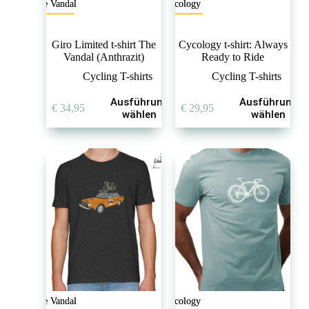
The Vandal
Cycology
Giro Limited t-shirt The
Cycology t-shirt: Always
Vandal (Anthrazit)
Ready to Ride
Cycling T-shirts
Cycling T-shirts
Dieses
Dieses
Ausführung
Ausführung
€
34,95
€
29,95
Produkt
Produkt
wählen
wählen
weist
weist
mehrere
mehrere
Varianten
Varianten
auf.
auf.
Die
Die
Optionen
Optionen
können
können
auf
auf
der
der
Produktseite
Produktseite
gewählt
gewählt
werden
werden
The Vandal
Cycology