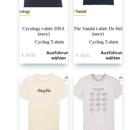
Cycology
The Vandal
Cycology t-shirt: DNA
The Vandal t-shirt: De Hel
(navy)
(navy)
Cycling T-shirts
Cycling T-shirts
Dieses
Dieses
Ausführung
Ausführung
€
29,95
€
34,95
Produkt
Produkt
wählen
wählen
weist
weist
mehrere
mehrere
Varianten
Varianten
auf.
auf.
Die
Die
Optionen
Optionen
können
können
auf
auf
der
der
Produktseite
Produktseite
gewählt
gewählt
werden
werden