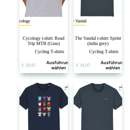
Cycology
The Vandal
Cycology t-shirt: Road
The Vandal t-shirt: Sprint
Trip MTB (Grau)
(india grey)
Cycling T-shirts
Cycling T-shirts
Dieses
Dieses
Ausführung
Ausführung
€
29,95
€
34,95
Produkt
Produkt
wählen
wählen
weist
weist
mehrere
mehrere
Varianten
Varianten
auf.
auf.
Die
Die
Optionen
Optionen
können
können
auf
auf
der
der
Produktseite
Produktseite
gewählt
gewählt
werden
werden