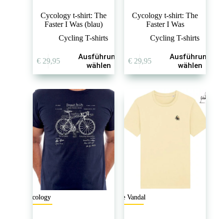
Cycology t-shirt: The
Cycology t-shirt: The
Faster I Was (blau)
Faster I Was
Cycling T-shirts
Cycling T-shirts
Dieses
Dieses
Ausführung
Ausführung
€
29,95
€
29,95
Produkt
Produkt
wählen
wählen
weist
weist
mehrere
mehrere
Varianten
Varianten
auf.
auf.
Die
Die
Optionen
Optionen
können
können
auf
auf
der
der
Produktseite
Produktseite
gewählt
gewählt
werden
werden
Cycology
The Vandal