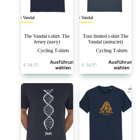
The Vandal
The Vandal
The Vandal t-shirt: The
Tour limited t-shirt The
Jersey (navy)
Vandal (antraciet)
Cycling T-shirts
Cycling T-shirts
Dieses
Dieses
Ausführung
Ausführung
€
34,95
€
34,95
Produkt
Produkt
wählen
wählen
weist
weist
mehrere
mehrere
Varianten
Varianten
auf.
auf.
Die
Die
Optionen
Optionen
können
können
auf
auf
der
der
Produktseite
Produktseite
gewählt
gewählt
werden
werden