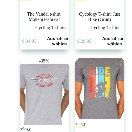
The Vandal t-shirt:
Cycology T-shirt: Just
Molteni team car
Bike (Grün)
Cycling T-shirts
Cycling T-shirts
Dieses
Dieses
Ausführung
Ausführung
€
34,95
€
29,95
Produkt
Produkt
wählen
wählen
weist
weist
mehrere
mehrere
Varianten
Varianten
-35%
auf.
auf.
Die
Die
Optionen
Optionen
können
können
auf
auf
der
der
Produktseite
Produktseite
gewählt
gewählt
werden
werden
Cycology
Cycology