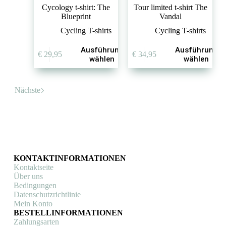
Cycology t-shirt: The
Tour limited t-shirt The
Blueprint
Vandal
Cycling T-shirts
Cycling T-shirts
Dieses
Dieses
Ausführung
Ausführung
€
29,95
€
34,95
Produkt
Produkt
wählen
wählen
weist
weist
mehrere
mehrere
Varianten
Varianten
Nächste
auf.
auf.
Die
Die
Optionen
Optionen
können
können
auf
auf
der
der
Produktseite
Produktseite
gewählt
gewählt
KONTAKTINFORMATIONEN
werden
werden
Kontaktseite
Über uns
Bedingungen
Datenschutzrichtlinie
Mein Konto
BESTELLINFORMATIONEN
Zahlungsarten