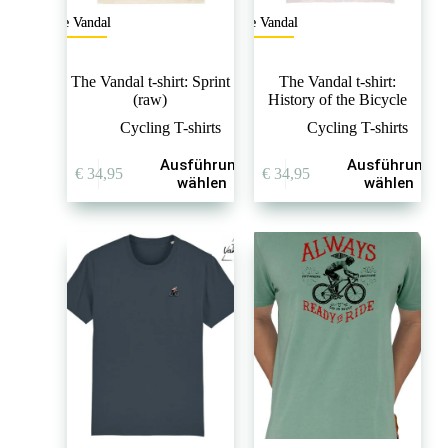
The Vandal
The Vandal
The Vandal t-shirt: Sprint
The Vandal t-shirt:
(raw)
History of the Bicycle
Cycling T-shirts
Cycling T-shirts
Dieses
Dieses
Ausführung
Ausführung
€
34,95
€
34,95
Produkt
Produkt
wählen
wählen
weist
weist
mehrere
mehrere
Varianten
Varianten
auf.
auf.
Die
Die
Optionen
Optionen
können
können
auf
auf
der
der
Produktseite
Produktseite
gewählt
gewählt
werden
werden