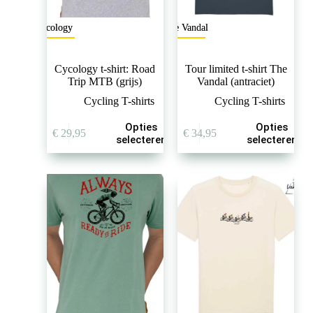
Cycology
The Vandal
Cycology t-shirt: Road
Tour limited t-shirt The
Trip MTB (grijs)
Vandal (antraciet)
Cycling T-shirts
Cycling T-shirts
Dit
Dit
Opties
Opties
€
29,95
€
34,95
product
product
selecteren
selecteren
heeft
heeft
meerdere
meerdere
variaties.
variaties.
Deze
Deze
optie
optie
kan
kan
gekozen
gekozen
worden
worden
op
op
de
de
productpagina
productpagina