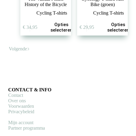
History of the Bicycle
Bike (groen)
Cycling T-shirts
Cycling T-shirts
Dit
Dit
Opties
Opties
€
34,95
€
29,95
product
product
selecteren
selecteren
heeft
heeft
meerdere
meerdere
variaties.
variaties.
Volgende
Deze
Deze
optie
optie
kan
kan
gekozen
gekozen
worden
worden
op
op
de
de
productpagina
productpagina
CONTACT & INFO
Contact
Over ons
Voorwaarden
Privacybeleid
Mijn account
Partner programma