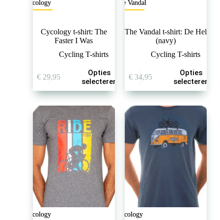
Cycology
The Vandal
Cycology t-shirt: The
The Vandal t-shirt: De Hel
Faster I Was
(navy)
Cycling T-shirts
Cycling T-shirts
Dit
Dit
Opties
Opties
€
29,95
€
34,95
product
product
selecteren
selecteren
heeft
heeft
meerdere
meerdere
variaties.
variaties.
Deze
Deze
optie
optie
kan
kan
gekozen
gekozen
worden
worden
op
op
de
de
productpagina
productpagina
Cycology
Cycology