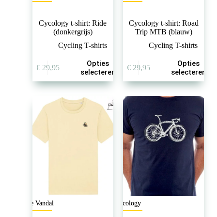
Cycology t-shirt: Ride
Cycology t-shirt: Road
(donkergrijs)
Trip MTB (blauw)
Cycling T-shirts
Cycling T-shirts
Dit
Dit
Opties
Opties
€
29,95
€
29,95
product
product
selecteren
selecteren
heeft
heeft
meerdere
meerdere
variaties.
variaties.
Deze
Deze
optie
optie
kan
kan
gekozen
gekozen
worden
worden
op
op
de
de
productpagina
productpagina
The Vandal
Cycology