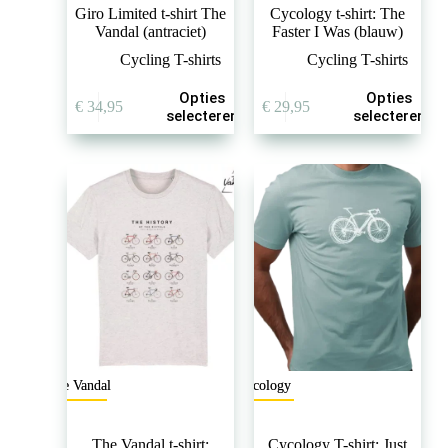
Giro Limited t-shirt The
Cycology t-shirt: The
Vandal (antraciet)
Faster I Was (blauw)
Cycling T-shirts
Cycling T-shirts
Dit
Dit
Opties
Opties
€
34,95
€
29,95
product
product
selecteren
selecteren
heeft
heeft
meerdere
meerdere
variaties.
variaties.
Deze
Deze
optie
optie
kan
kan
gekozen
gekozen
worden
worden
op
op
de
de
productpagina
productpagina
The Vandal
Cycology
The Vandal t-shirt:
Cycology T-shirt: Just