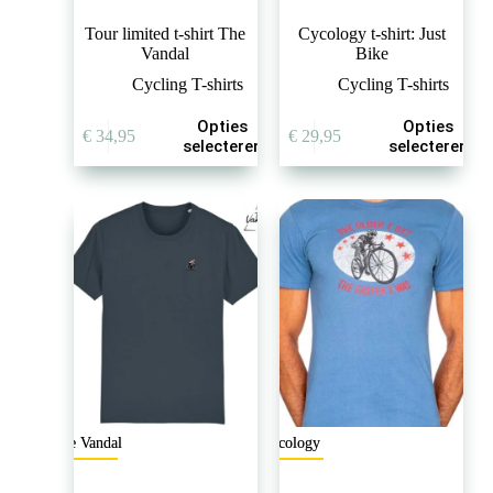
Tour limited t-shirt The
Cycology t-shirt: Just
Vandal
Bike
Cycling T-shirts
Cycling T-shirts
Dit
Dit
Opties
Opties
€
34,95
€
29,95
product
product
selecteren
selecteren
heeft
heeft
meerdere
meerdere
variaties.
variaties.
Deze
Deze
optie
optie
kan
kan
gekozen
gekozen
worden
worden
op
op
de
de
productpagina
productpagina
The Vandal
Cycology