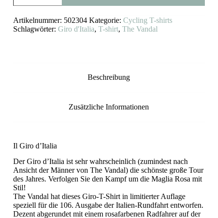
t-
shirt
Artikelnummer:
502304
Kategorie:
Cycling T-shirts
The
Vandal
Schlagwörter:
Giro d'Italia
,
T-shirt
,
The Vandal
(rosa)
Menge
Beschreibung
Zusätzliche Informationen
Il Giro d’Italia
Der Giro d’Italia ist sehr wahrscheinlich (zumindest nach
Ansicht der Männer von The Vandal) die schönste große Tour
des Jahres. Verfolgen Sie den Kampf um die Maglia Rosa mit
Stil!
The Vandal hat dieses Giro-T-Shirt in limitierter Auflage
speziell für die 106. Ausgabe der Italien-Rundfahrt entworfen.
Dezent abgerundet mit einem rosafarbenen Radfahrer auf der