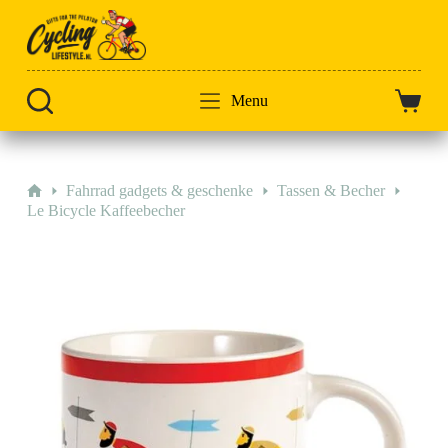
Zum
Inhalt
springen
Menu
Warenk
Start
Fahrrad gadgets & geschenke
Tassen & Becher
Le Bicycle Kaffeebecher