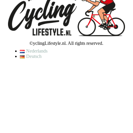
©yclingLifestyle.nl. All rights reserved.
Nederlands
Deutsch
De waardering van www.cyclinglifestyle.nl/ bij
WebwinkelKeur
Reviews
is 9.5/10 gebaseerd op 4448 reviews.
VAKANTIE / WIJZIGING LEVERTIJD
Op dit moment genieten wij van een korte (fiets)vakantie en kunnen
wij helaas even geen bestellingen verzenden.
Je kunt wel een bestelling plaatsen, maar houd er rekening mee dat
jouw bestelling pas op
maandag 10 augustus
zal worden verzonden.
Met vriendelijke groet,
CyclingLifestyle.nl