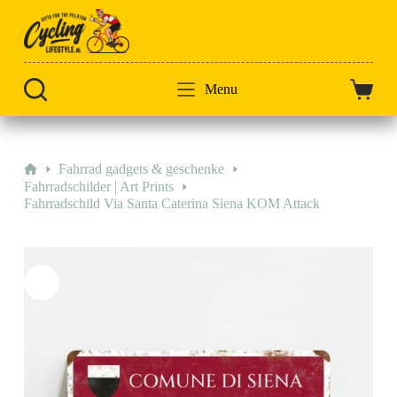
Zum
Inhalt
springen
Menu
Warenk
Start
Fahrrad gadgets & geschenke
Fahrradschilder | Art Prints
Fahrradschild Via Santa Caterina Siena KOM Attack