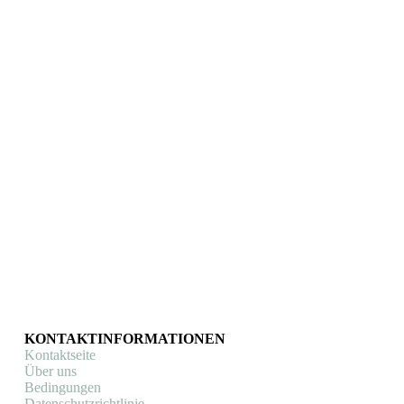
KOM Attack
Fahrradschild Coll
d’Honor KOM Attack
Fahrradschilder |
Art Prints
,
KOM
Attack
Fahrradschilder
€
23,95
In den Warenkorb
KONTAKTINFORMATIONEN
Kontaktseite
Über uns
Bedingungen
Datenschutzrichtlinie