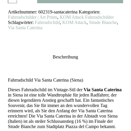
Santa
Caterina
Artikelnummer:
602319-santacaterina
Kategorien:
Siena
KOM
Fahrradschilder | Art Prints
,
KOM Attack Fahrradschilder
Attack
Schlagwörter:
Fahrradschild
,
KOM Attack
,
Strade Bianche
,
Menge
Via Santa Caterina
Beschreibung
Fahrradschild Via Santa Caterina (Siena)
Dieses Fahrradschild im Vintage-Stil der
Via Santa Caterina
in Siena ist eine tolle Wandtrophäe für jeden Radfahrer, der
diesen legendären Anstieg geschafft hat. Ein fantastisches
Souvenir, das Sie für immer an den wundervollen Tag
erinnern wird, als Sie den Anfang der Via Santa Caterina
erreichten! Die Via Santa Caterina in der Altstadt von Siena
(Italien) ist als steiler Schlussanstieg (16 %) im Finale der
Strade Bianche zum Stadtplatz Piazza del Campo bekannt.