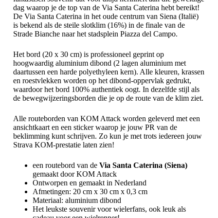
dag waarop je de top van de Via Santa Caterina hebt bereikt!
De Via Santa Caterina in het oude centrum van Siena (Italië)
is bekend als de steile slotklim (16%) in de finale van de
Strade Bianche naar het stadsplein Piazza del Campo.
Het bord (20 x 30 cm) is professioneel geprint op
hoogwaardig aluminium dibond (2 lagen aluminium met
daartussen een harde polyethyleen kern). Alle kleuren, krassen
en roestvlekken worden op het dibond-oppervlak gedrukt,
waardoor het bord 100% authentiek oogt. In dezelfde stijl als
de bewegwijzeringsborden die je op de route van de klim ziet.
Alle routeborden van KOM Attack worden geleverd met een
ansichtkaart en een sticker waarop je jouw PR van de
beklimming kunt schrijven. Zo kun je met trots iedereen jouw
Strava KOM-prestatie laten zien!
een routebord van de
Via Santa Caterina (Siena)
gemaakt door KOM Attack
Ontworpen en gemaakt in Nederland
Afmetingen: 20 cm x 30 cm x 0,3 cm
Materiaal: aluminium dibond
Het leukste souvenir voor wielerfans, ook leuk als
cadeau voor een wielrenner!