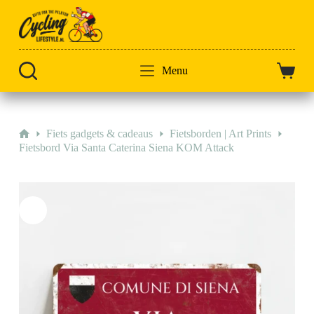
Doorgaan
naar
artikel
Menu
Winkel
Home
Fiets gadgets & cadeaus
Fietsborden | Art Prints
Fietsbord Via Santa Caterina Siena KOM Attack