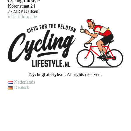
Cycling Lifestyle
Korenstraat 24
7722RP Dalfsen
meer informatie
©yclingLifestyle.nl. All rights reserved.
Nederlands
Deutsch
VAKANTIE / WIJZIGING LEVERTIJD
Op dit moment genieten wij van een korte (fiets)vakantie en kunnen
wij helaas even geen bestellingen verzenden.
Je kunt wel een bestelling plaatsen, maar houd er rekening mee dat
jouw bestelling pas op
maandag 10 augustus
zal worden verzonden.