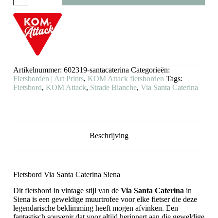
Santa
Caterina
Siena
KOM
Attack
aantal
Artikelnummer:
602319-santacaterina
Categorieën:
Fietsborden | Art Prints
,
KOM Attack fietsborden
Tags:
Fietsbord
,
KOM Attack
,
Strade Bianche
,
Via Santa Caterina
Beschrijving
Fietsbord Via Santa Caterina Siena
Dit fietsbord in vintage stijl van de
Via Santa Caterina
in
Siena
is een geweldige muurtrofee voor elke fietser die deze
legendarische beklimming heeft mogen afvinken. Een
fantastisch souvenir dat voor altijd herinnert aan die geweldige