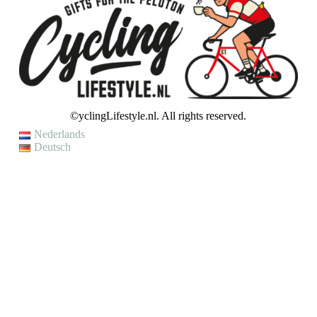
©yclingLifestyle.nl. All rights reserved.
Nederlands
Deutsch
VAKANTIE / WIJZIGING LEVERTIJD
Op dit moment genieten wij van een korte (fiets)vakantie en kunnen
wij helaas even geen bestellingen verzenden.
Je kunt wel een bestelling plaatsen, maar houd er rekening mee dat
jouw bestelling pas op
maandag 10 augustus
zal worden verzonden.
Met vriendelijke groet,
CyclingLifestyle.nl
SLUITEN