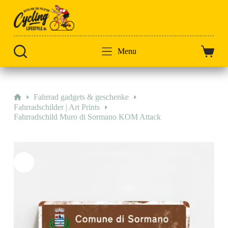
Zum
Inhalt
springen
Menu
Warenk
Start
Fahrrad gadgets & geschenke
Fahrradschilder | Art Prints
Fahrradschild Muro di Sormano KOM Attack