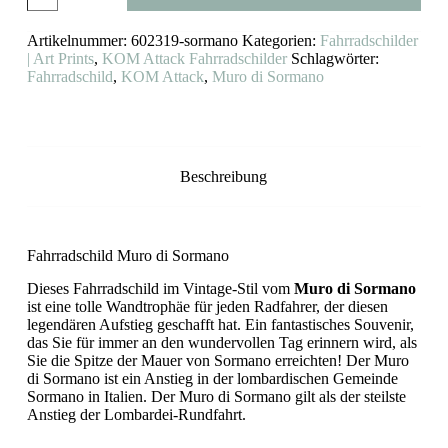
di
Sormano
Artikelnummer:
602319-sormano
Kategorien:
Fahrradschilder
KOM
Attack
| Art Prints
,
KOM Attack Fahrradschilder
Schlagwörter:
Menge
Fahrradschild
,
KOM Attack
,
Muro di Sormano
Beschreibung
Fahrradschild Muro di Sormano
Dieses Fahrradschild im Vintage-Stil vom
Muro di Sormano
ist eine tolle Wandtrophäe für jeden Radfahrer, der diesen
legendären Aufstieg geschafft hat. Ein fantastisches Souvenir,
das Sie für immer an den wundervollen Tag erinnern wird, als
Sie die Spitze der Mauer von Sormano erreichten! Der Muro
di Sormano ist ein Anstieg in der lombardischen Gemeinde
Sormano in Italien. Der Muro di Sormano gilt als der steilste
Anstieg der Lombardei-Rundfahrt.