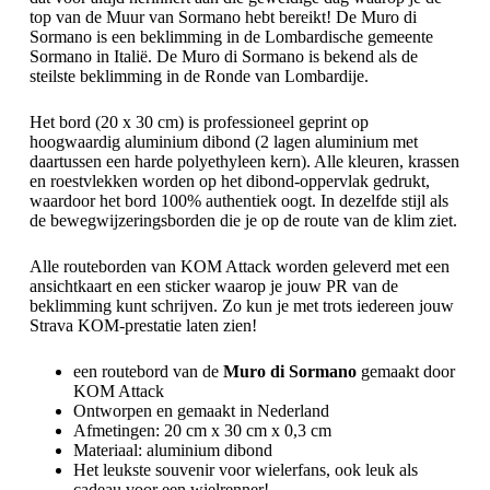
top van de Muur van Sormano hebt bereikt! De Muro di
Sormano is een beklimming in de Lombardische gemeente
Sormano in Italië. De Muro di Sormano is bekend als de
steilste beklimming in de Ronde van Lombardije.
Het bord (20 x 30 cm) is professioneel geprint op
hoogwaardig aluminium dibond (2 lagen aluminium met
daartussen een harde polyethyleen kern). Alle kleuren, krassen
en roestvlekken worden op het dibond-oppervlak gedrukt,
waardoor het bord 100% authentiek oogt. In dezelfde stijl als
de bewegwijzeringsborden die je op de route van de klim ziet.
Alle routeborden van KOM Attack worden geleverd met een
ansichtkaart en een sticker waarop je jouw PR van de
beklimming kunt schrijven. Zo kun je met trots iedereen jouw
Strava KOM-prestatie laten zien!
een routebord van de
Muro di Sormano
gemaakt door
KOM Attack
Ontworpen en gemaakt in Nederland
Afmetingen: 20 cm x 30 cm x 0,3 cm
Materiaal: aluminium dibond
Het leukste souvenir voor wielerfans, ook leuk als
cadeau voor een wielrenner!