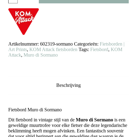
di
Sormano
KOM
Attack
aantal
Artikelnummer:
602319-sormano
Categorieën:
Fietsborden |
Art Prints
,
KOM Attack fietsborden
Tags:
Fietsbord
,
KOM
Attack
,
Muro di Sormano
Beschrijving
Fietsbord Muro di Sormano
Dit fietsbord in vintage stijl van de
Muro di Sormano
is een
geweldige muurtrofee voor elke fietser die deze legendarische
beklimming heeft mogen afvinken. Een fantastisch souvenir
dat voor altijd herinnert aan die geweldige dag waarop je de