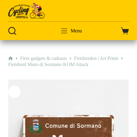
Doorgaan
naar
artikel
Menu
Winkel
Home
Fiets gadgets & cadeaus
Fietsborden | Art Prints
Fietsbord Muro di Sormano KOM Attack