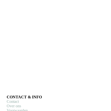
KOM Attack
Fietsbord Coll d’Honor
KOM Attack
Fietsborden | Art
Prints
,
KOM Attack
fietsborden
€
23,95
Toevoegen aan
winkelwagen
CONTACT & INFO
Contact
Over ons
Voorwaarden