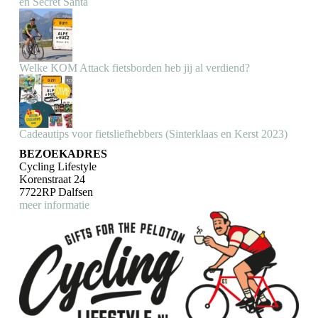
en Secret Santa
Welke KOM Attack fietsborden heb jij al verdiend?
Cadeautips voor fietsliefhebbers (Sinterklaas en Kerst 2023)
BEZOEKADRES
Cycling Lifestyle
Korenstraat 24
7722RP Dalfsen
meer informatie