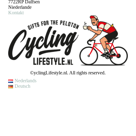
7722RP Dalfsen
Niederlande
Kontakt
©yclingLifestyle.nl. All rights reserved.
Nederlands
Deutsch
VAKANTIE / WIJZIGING LEVERTIJD
Op dit moment genieten wij van een korte (fiets)vakantie en kunnen
wij helaas even geen bestellingen verzenden.
Je kunt wel een bestelling plaatsen, maar houd er rekening mee dat
jouw bestelling pas op
maandag 10 augustus
zal worden verzonden.