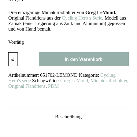
Drei einzigartige Miniaturradfahrer von
Greg LeMond
.
Original Flandriens aus der
Cycling Hero’s Serie
. Modell aus
Zamak (einer Legierung aus Zink und Aluminium) gegossen
und von Hand bemalt.
Vorrätig
Greg
In den Warenkorb
LeMond
Miniatur
Rennradfahrer
Artikelnummer:
651702-LEMOND
Kategorie:
Cycling
Flandriens
Menge
Hero's serie
Schlagwörter:
Greg LeMond
,
Miniatur Radfahrer
,
Original Flandriens
,
PDM
Beschreibung