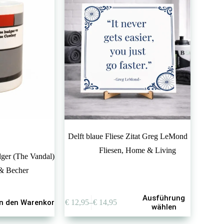
Delft blaue Fliese Zitat Greg LeMond
Fliesen
,
Home & Living
ger (The Vandal)
& Becher
Dieses
Ausführung
In den Warenkorb
€
12,95
–
€
14,95
Produkt
Preisspanne:
wählen
weist
€ 12,95
mehrere