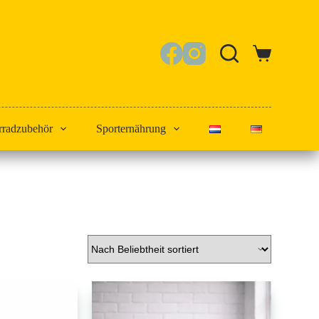
Warenkorb
rradzubehör
Sporternährung