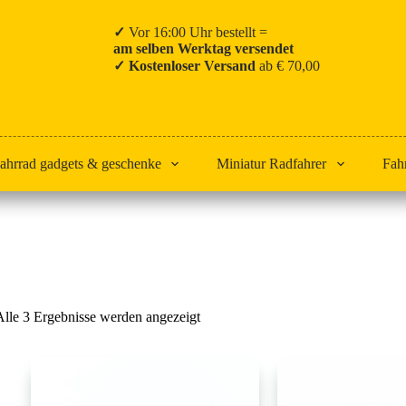
✓
Vor 16:00 Uhr bestellt =
am selben Werktag versendet
✓ Kostenloser Versand
ab € 70,00
ahrrad gadgets & geschenke
Miniatur Radfahrer
Fah
Start
Greg LeMond
Nach
Alle 3 Ergebnisse werden angezeigt
Beliebtheit
sortiert