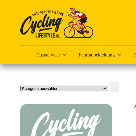
Zum
Inhalt
springen
Casual wear
Fahrradbekleidung
F
Kategorie
auswählen