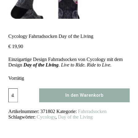
Cycology Fahrradsocken Day of the Living
€
19,90
Einzigartige Design Fahrradsocken von Cycology mit dem
Design
Day of the Living
. Live to Ride. Ride to Live.
Vorrätig
Cycology
In den Warenkorb
Fahrradsocken
Day
of
Artikelnummer:
371802
Kategorie:
Fahrradsocken
the
Living
Schlagwörter:
Cycology
,
Day of the Living
Menge