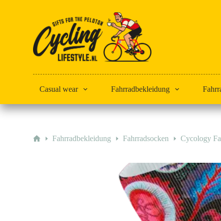
Zum
Inhalt
springen
Casual wear
Fahrradbekleidung
Fahrr
Start
Fahrradbekleidung
Fahrradsocken
Cycology Fa