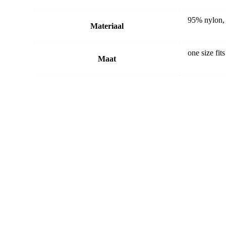
95% nylon,
Materiaal
one size fit
Maat