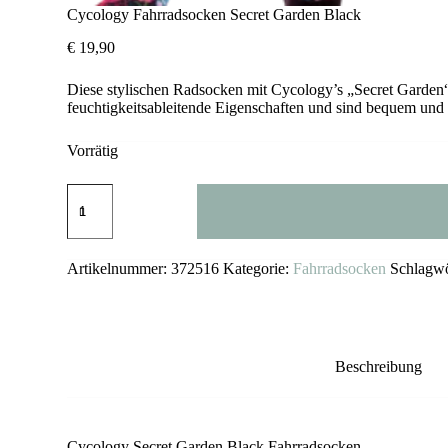
Cycology Fahrradsocken Secret Garden Black
€
19,90
Diese stylischen Radsocken mit Cycology’s „Secret Garden“
feuchtigkeitsableitende Eigenschaften und sind bequem und 
Vorrätig
Cycology
Fahrradsocken
Secret
Garden
Black
Artikelnummer:
372516
Kategorie:
Fahrradsocken
Schlagwö
Menge
Beschreibung
Cycology Secret Garden Black Fahrradsocken