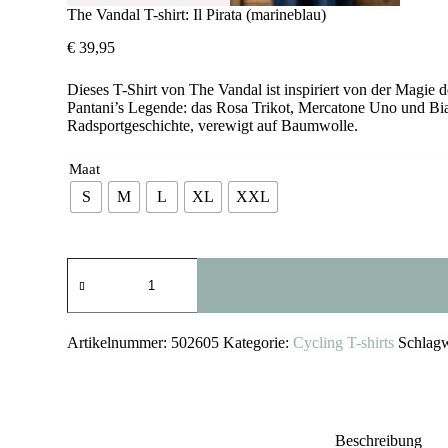
The Vandal T-shirt: Il Pirata (marineblau)
€
39,95
Dieses T-Shirt von The Vandal ist inspiriert von der Magie
Pantani’s Legende: das Rosa Trikot, Mercatone Uno und Bi
Radsportgeschichte, verewigt auf Baumwolle.
Maat
S
M
L
XL
XXL
The
Vandal
T-
shirt:
Il
Artikelnummer:
502605
Kategorie:
Cycling T-shirts
Schlagw
Pirata
(marineblau)
Menge
Beschreibung