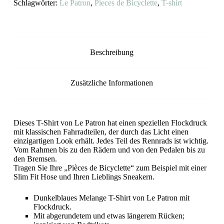
Le
Schlagwörter:
Le Patron
,
Pieces de Bicyclette
,
T-shirt
Patron
Menge
Beschreibung
Zusätzliche Informationen
Dieses T-Shirt von Le Patron hat einen speziellen Flockdruck
mit klassischen Fahrradteilen, der durch das Licht einen
einzigartigen Look erhält. Jedes Teil des Rennrads ist wichtig.
Vom Rahmen bis zu den Rädern und von den Pedalen bis zu
den Bremsen.
Tragen Sie Ihre „Pièces de Bicyclette“ zum Beispiel mit einer
Slim Fit Hose und Ihren Lieblings Sneakern.
Dunkelblaues Melange T-Shirt von Le Patron mit
Flockdruck.
Mit abgerundetem und etwas längerem Rücken;