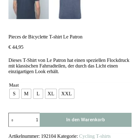
Pieces de Bicyclette T-shirt Le Patron
€
44,95
Dieses T-Shirt von Le Patron hat einen speziellen Flockdruck
mit klassischen Fahrradteilen, der durch das Licht einen
einzigartigen Look erhält.
Maat
S
M
L
XL
XXL
Pieces
In den Warenkorb
de
Bicyclette
T-
Artikelnummer:
192104
Kategorie:
Cycling T-shirts
shirt