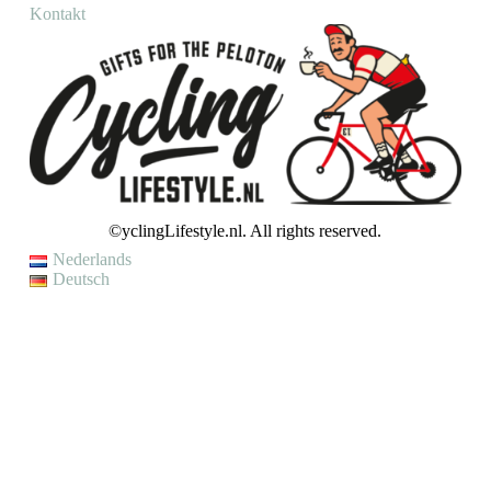
Kontakt
©yclingLifestyle.nl. All rights reserved.
Nederlands
Deutsch
VAKANTIE / WIJZIGING LEVERTIJD
Op dit moment genieten wij van een korte (fiets)vakantie en kunnen
wij helaas even geen bestellingen verzenden.
Je kunt wel een bestelling plaatsen, maar houd er rekening mee dat
jouw bestelling pas op
maandag 10 augustus
zal worden verzonden.
Met vriendelijke groet,
CyclingLifestyle.nl