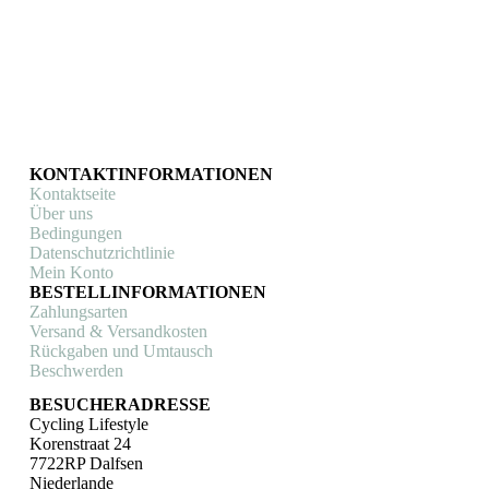
auf
der
Produktseite
gewählt
werden
KONTAKTINFORMATIONEN
Kontaktseite
Über uns
Bedingungen
Datenschutzrichtlinie
Mein Konto
BESTELLINFORMATIONEN
Zahlungsarten
Versand & Versandkosten
Rückgaben und Umtausch
Beschwerden
BESUCHERADRESSE
Cycling Lifestyle
Korenstraat 24
7722RP Dalfsen
Niederlande