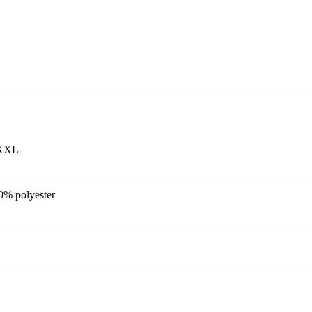
 XXL
0% polyester