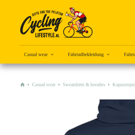
Zum
Inhalt
springen
Casual wear
Fahrradbekleidung
Fahrr
Start
Casual wear
Sweatshirts & hoodies
Kapuzenpul