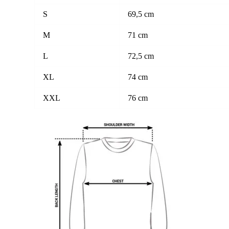
S
69,5 cm
M
71 cm
L
72,5 cm
XL
74 cm
XXL
76 cm