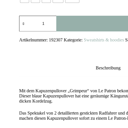
Kapuzenpullover
Grimpeur
(Le
Patron)
blau
Artikelnummer:
192307
Kategorie:
Sweatshirts & hoodies
S
Menge
Beschreibung
Mit dem Kapuzenpullover „Grimpeur“ von Le Patron bekomm
Dieser blaue Kapuzenpullover hat eine geräumige Kängurut
dicken Kordelzug.
Das Spektakel von 2 detaillierten gestickten Radfahrer und 
machen diesen Kapuzenpullover sofort zu einem Le Patron-