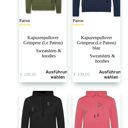
Le Patron
Le Patron
Kapuzenpullover
Kapuzenpullover
Grimpeur (Le Patron)
Grimpeur (Le Patron)
blau
Sweatshirts &
hoodies
Sweatshirts &
hoodies
Dieses
Dieses
Ausführung
Ausführung
€
109,95
€
109,95
Produkt
Produkt
wählen
wählen
weist
weist
mehrere
mehrere
Varianten
Varianten
auf.
auf.
Die
Die
Optionen
Optionen
können
können
auf
auf
der
der
Produktseite
Produktseite