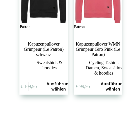
gewählt
gewählt
werden
werden
Le Patron
Le Patron
Kapuzenpullover
Kapuzenpullover WMN
Grimpeur (Le Patron)
Grimpeur Giro Pink (Le
schwarz
Patron)
Sweatshirts &
Cycling T-shirts
hoodies
Damen
,
Sweatshirts
& hoodies
Dieses
Dieses
Ausführung
Ausführung
€
109,95
€
99,95
Produkt
Produkt
wählen
wählen
weist
weist
mehrere
mehrere
Varianten
Varianten
auf.
auf.
Die
Die
Optionen
Optionen
können
können
auf
auf