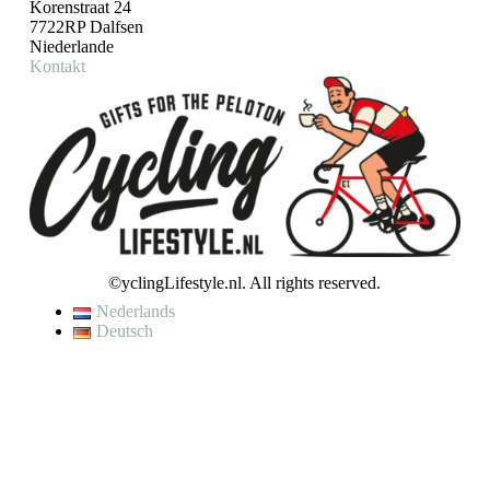
Korenstraat 24
7722RP Dalfsen
Niederlande
Kontakt
©yclingLifestyle.nl. All rights reserved.
Nederlands
Deutsch
De waardering van www.cyclinglifestyle.nl/ bij
WebwinkelKeur
Reviews
is 9.5/10 gebaseerd op 4448 reviews.
VAKANTIE / WIJZIGING LEVERTIJD
Op dit moment genieten wij van een korte (fiets)vakantie en kunnen