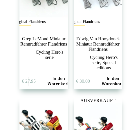
Original Flandriens
Original Flandriens
Greg LeMond Miniatur
Edwig Van Hooydonck
Rennradfahrer Flandriens
Miniatur Rennradfahrer
Flandriens
Cycling Hero's
serie
Cycling Hero's
serie
,
Special
editions
In den
In den
€
27,95
€
30,00
Warenkorb
Warenkorb
AUSVERKAUFT