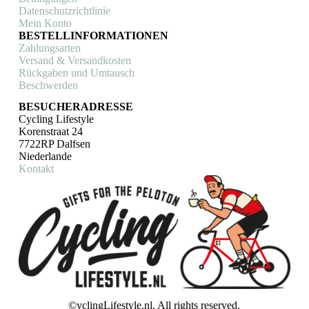
Datenschutzrichtlinie
Mein Konto
BESTELLINFORMATIONEN
Zahlungsarten
Versand & Versandkosten
Rückgaben und Umtausch
Beschwerden
BESUCHERADRESSE
Cycling Lifestyle
Korenstraat 24
7722RP Dalfsen
Niederlande
Kontakt
©yclingLifestyle.nl. All rights reserved.