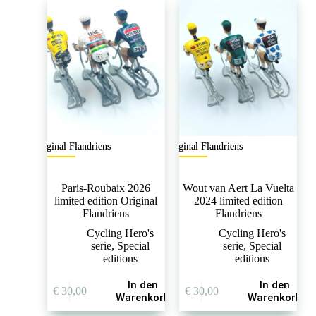
Original Flandriens
Original Flandriens
Paris-Roubaix 2026
Wout van Aert La Vuelta
limited edition Original
2024 limited edition
Flandriens
Flandriens
Cycling Hero's
Cycling Hero's
serie
,
Special
serie
,
Special
editions
editions
In den
In den
€
30,00
€
30,00
Warenkorb
Warenkorb