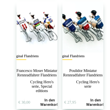
Original Flandriens
Original Flandriens
Francesco Moser Miniatur
Poulidor Miniatur
Rennradfahrer Flandriens
Rennradfahrer Flandriens
Cycling Hero's
Cycling Hero's
serie
,
Special
serie
editions
In den
In den
€
30,00
€
27,95
Warenkorb
Warenkorb