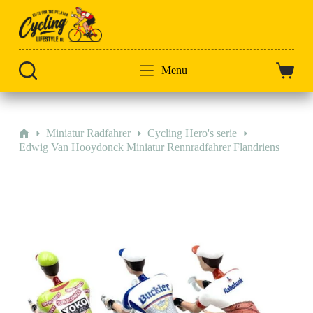
Zum
Inhalt
springen
Menu
Warenk
Start
Miniatur Radfahrer
Cycling Hero's serie
Edwig Van Hooydonck Miniatur Rennradfahrer Flandriens