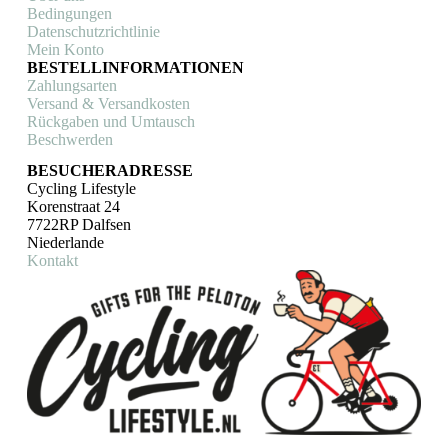
Bedingungen
Datenschutzrichtlinie
Mein Konto
BESTELLINFORMATIONEN
Zahlungsarten
Versand & Versandkosten
Rückgaben und Umtausch
Beschwerden
BESUCHERADRESSE
Cycling Lifestyle
Korenstraat 24
7722RP Dalfsen
Niederlande
Kontakt