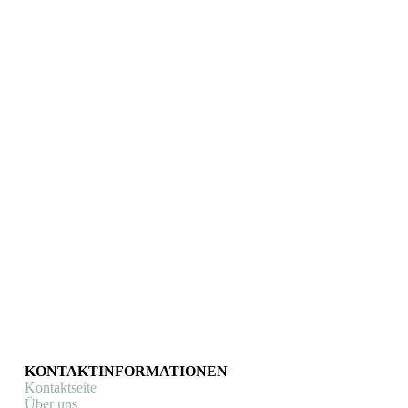
Original Flandriens
Original Flandriens
Eddy Merckx Limited
Mathieu van der Poel
Edition Miniatur
Miniaturen WM
Rennradfahrer (6 Stück)
Cyclocross 2026
(limitierte Auflage)
Cycling Hero's
serie
,
Special
Cycling Hero's
editions
serie
,
Special
editions
€
60,00
€
30,00
In den Warenkorb
In den Warenkorb
KONTAKTINFORMATIONEN
Kontaktseite
Über uns