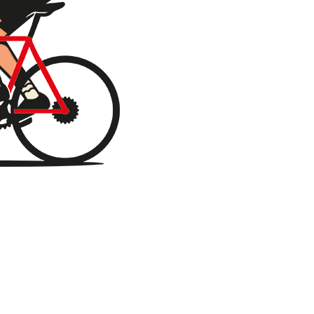
erd op 4448 reviews.
stellingen verzenden.
augustus
zal worden verzonden.