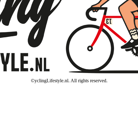
©yclingLifestyle.nl. All rights reserved.
ww.cyclinglifestyle.nl/ bij
WebwinkelKeur Reviews
is 9.5/10 gebase
VAKANTIE / WIJZIGING LEVERTIJD
en wij van een korte (fiets)vakantie en kunnen wij helaas even geen be
sen, maar houd er rekening mee dat jouw bestelling pas op
maandag 10 