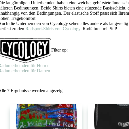
Die langärmligen Unterhemden haben eine weiche, gebürstete Innensch
kälteren Bedingungen. Beide Shirts bieten eine stützende Basisschicht, d
unabhängig von den Bedingungen. Der elastische Stoff passt sich Ihrem
hohen Tragekomfort.
Auch die Unterhemden von Cycology sehen alles andere als langweilig 
perfekt zu den
Radsport-Shirts von Cycology
. Radfahren mit Stil!
Filter op:
Radunterhemden für Herren
Radunterhemden für Damen
Nach
Alle 7 Ergebnisse werden angezeigt
Beliebtheit
sortiert