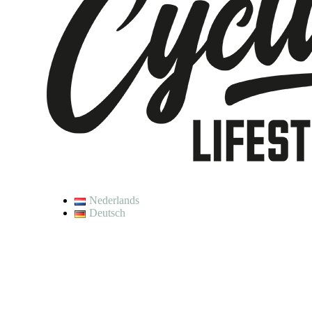
Nederlands
Deutsch
De waardering van w
Op dit moment geniet
Je kunt wel een bestelling plaat