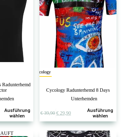
Cycology
s Radunterhemd
ctor
Cycology Radunterhemd 8 Days
hemden
Unterhemden
Dieses
Ausführung
Ausführung
Ursprünglicher
Aktueller
€
39,90
€
29,90
Produkt
wählen
wählen
Preis
Preis
weist
war:
ist:
mehrere
€ 39,90
€ 29,90.
Varianten
AUFT
auf.