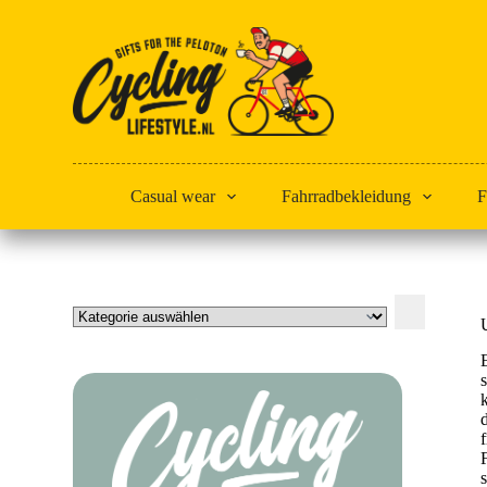
Zum
Inhalt
springen
Casual wear
Fahrradbekleidung
F
Kategorie
auswählen