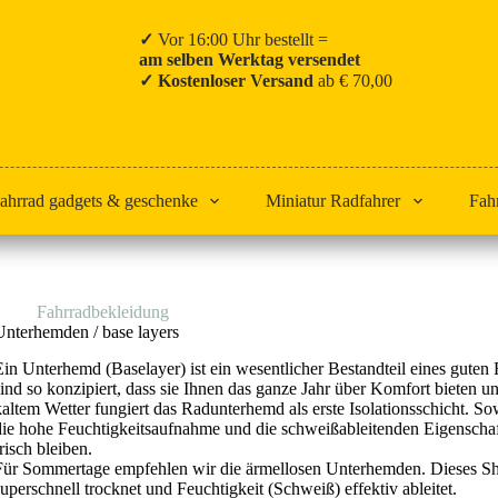
✓
Vor 16:00 Uhr bestellt =
am selben Werktag versendet
✓ Kostenloser Versand
ab € 70,00
ahrrad gadgets & geschenke
Miniatur Radfahrer
Fah
Start
Fahrradbekleidung
Unterhemden
Unterhemden / base layers
Ein Unterhemd (Baselayer) ist ein wesentlicher Bestandteil eines gute
sind so konzipiert, dass sie Ihnen das ganze Jahr über Komfort bieten 
kaltem Wetter fungiert das Radunterhemd als erste Isolationsschicht. S
die hohe Feuchtigkeitsaufnahme und die schweißableitenden Eigenschaf
frisch bleiben.
Für Sommertage empfehlen wir die ärmellosen Unterhemden. Dieses Shi
superschnell trocknet und Feuchtigkeit (Schweiß) effektiv ableitet.