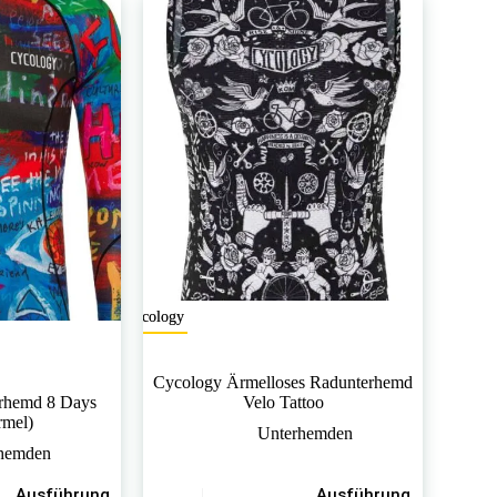
Die
Optionen
können
auf
der
Produktseite
gewählt
werden
Cycology
Cycology Ärmelloses Radunterhemd
rhemd 8 Days
Velo Tattoo
rmel)
Unterhemden
hemden
Dieses
Ausführung
Ausführung