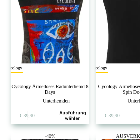
Cycology
Cycology
Cycology Ärmelloses Radunterhemd 8
Cycology Ärmellose
Days
Spin Do
Unterhemden
Unter
Dieses
Dieses
Ausführung
€
39,90
€
39,90
Produkt
Produkt
wählen
weist
weist
mehrere
mehrere
Varianten
Varianten
-40%
AUSVERK
auf.
auf.