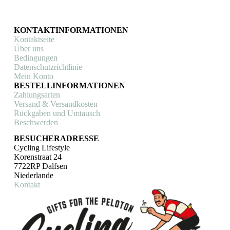
€ 49,90
€ 29,90.
mehrere
Varianten
auf.
KONTAKTINFORMATIONEN
Die
Kontaktseite
Optionen
Über uns
können
Bedingungen
auf
Datenschutzrichtlinie
der
Mein Konto
Produktseite
BESTELLINFORMATIONEN
gewählt
Zahlungsarten
werden
Versand & Versandkosten
Rückgaben und Umtausch
Beschwerden
BESUCHERADRESSE
Cycling Lifestyle
Korenstraat 24
7722RP Dalfsen
Niederlande
Kontakt