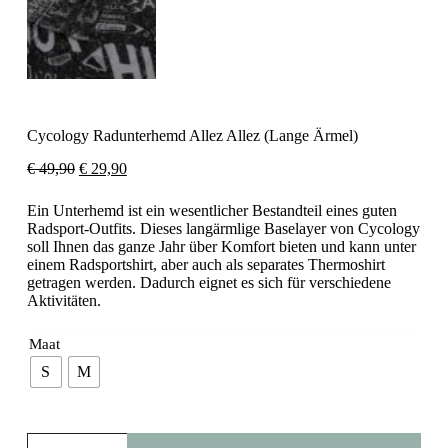
Cycology Radunterhemd Allez Allez (Lange Ärmel)
Ursprünglicher
Aktueller
€
49,90
€
29,90
Preis
Preis
war:
ist:
Ein Unterhemd ist ein wesentlicher Bestandteil eines guten
€ 49,90
€ 29,90.
Radsport-Outfits. Dieses langärmlige Baselayer von Cycology
soll Ihnen das ganze Jahr über Komfort bieten und kann unter
einem Radsportshirt, aber auch als separates Thermoshirt
getragen werden. Dadurch eignet es sich für verschiedene
Aktivitäten.
Maat
S
M
Cycology