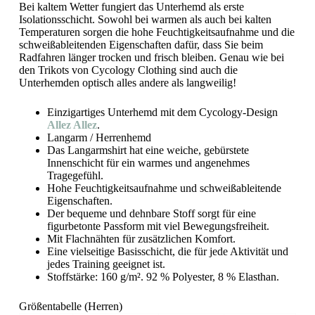
Bei kaltem Wetter fungiert das Unterhemd als erste
Isolationsschicht. Sowohl bei warmen als auch bei kalten
Temperaturen sorgen die hohe Feuchtigkeitsaufnahme und die
schweißableitenden Eigenschaften dafür, dass Sie beim
Radfahren länger trocken und frisch bleiben. Genau wie bei
den Trikots von Cycology Clothing sind auch die
Unterhemden optisch alles andere als langweilig!
Einzigartiges Unterhemd mit dem Cycology-Design
Allez Allez
.
Langarm / Herrenhemd
Das Langarmshirt hat eine weiche, gebürstete
Innenschicht für ein warmes und angenehmes
Tragegefühl.
Hohe Feuchtigkeitsaufnahme und schweißableitende
Eigenschaften.
Der bequeme und dehnbare Stoff sorgt für eine
figurbetonte Passform mit viel Bewegungsfreiheit.
Mit Flachnähten für zusätzlichen Komfort.
Eine vielseitige Basisschicht, die für jede Aktivität und
jedes Training geeignet ist.
Stoffstärke: 160 g/m². 92 % Polyester, 8 % Elasthan.
Größentabelle (Herren)