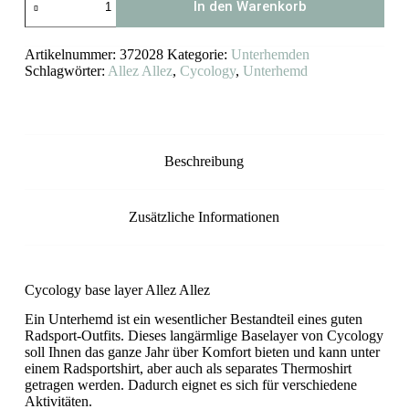
In den Warenkorb
Radunterhemd
Allez
Allez
Artikelnummer:
372028
Kategorie:
Unterhemden
(Lange
Ärmel)
Schlagwörter:
Allez Allez
,
Cycology
,
Unterhemd
Menge
Beschreibung
Zusätzliche Informationen
Cycology base layer Allez Allez
Ein Unterhemd ist ein wesentlicher Bestandteil eines guten
Radsport-Outfits. Dieses langärmlige Baselayer von Cycology
soll Ihnen das ganze Jahr über Komfort bieten und kann unter
einem Radsportshirt, aber auch als separates Thermoshirt
getragen werden. Dadurch eignet es sich für verschiedene
Aktivitäten.