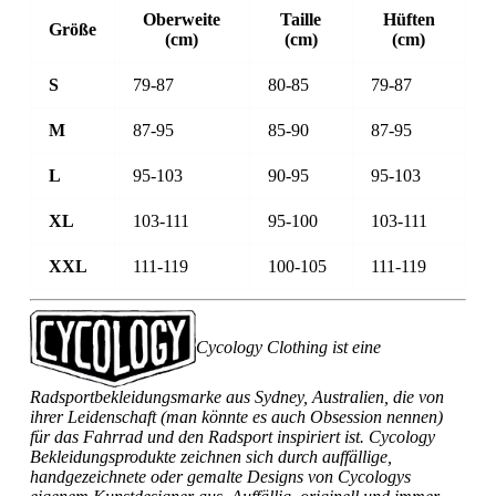
Oberweite
Taille
Hüften
Größe
(cm)
(cm)
(cm)
S
79-87
80-85
79-87
M
87-95
85-90
87-95
L
95-103
90-95
95-103
XL
103-111
95-100
103-111
XXL
111-119
100-105
111-119
Cycology Clothing ist eine
Radsportbekleidungsmarke aus Sydney, Australien, die von
ihrer Leidenschaft (man könnte es auch Obsession nennen)
für das Fahrrad und den Radsport inspiriert ist. Cycology
Bekleidungsprodukte zeichnen sich durch auffällige,
handgezeichnete oder gemalte Designs von Cycologys