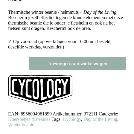
Thermische winter beanie / helmmuts –
Day of the Living
.
Bescherm jezelf effectief tegen de koude elementen met deze
thermische beanie die je onder je fietshelm en ook na het
fietsen kunt dragen. Beschermt ook de oren.
✓ Op voorraad (op werkdagen voor 16.00 uur besteld,
dezelfde werkdag verzonden)
Thermal
Toevoegen aan winkelwagen
beanie
Cycology
Day
of
the
Living
(lime)
aantal
EAN:
6956004961899
Artikelnummer:
372111
Categorie:
Koerspetjes & beanies
Tags:
Cycology
,
Day of the Living
,
Winter beanie