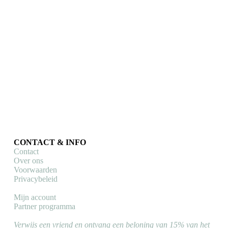
Cycology
Thermal beanie Cycology Day of the Living
Koerspetjes & beanies
€
24,90
Toevoegen aan winkelwagen
CONTACT & INFO
Contact
Over ons
Voorwaarden
Privacybeleid
Mijn account
Partner programma
Verwijs een vriend en ontvang een beloning van 15% van het