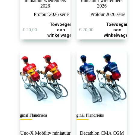
miniatuur wielrenners
miniatuur wielrenners
2026
2026
Protour 2026 serie
Protour 2026 serie
Toevoegen
Toevoegen
€
20,00
aan
€
20,00
aan
winkelwagen
winkelwagen
Original Flandriens
Original Flandriens
Uno-X Mobility miniatuur
Decathlon CMA CGM