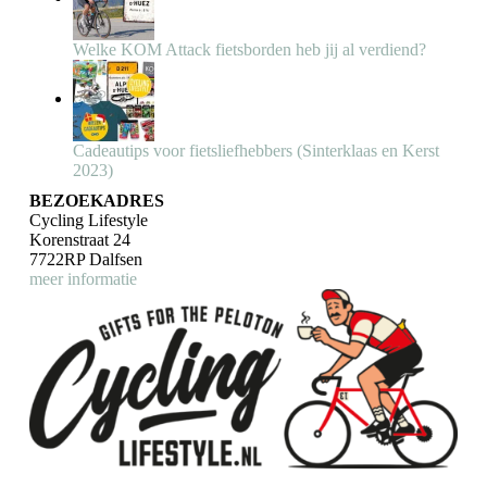
Welke KOM Attack fietsborden heb jij al verdiend?
Cadeautips voor fietsliefhebbers (Sinterklaas en Kerst
2023)
BEZOEKADRES
Cycling Lifestyle
Korenstraat 24
7722RP Dalfsen
meer informatie