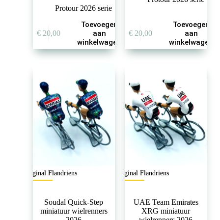
Protour 2026 serie
Toevoegen
Toevoegen
€
20,00
aan
€
20,00
aan
winkelwagen
winkelwagen
Original Flandriens
Original Flandriens
Soudal Quick-Step
UAE Team Emirates
miniatuur wielrenners
XRG miniatuur
2026
wielrenners 2026