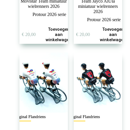
Movistar Team miniatuur
Team Jayco AlUla
wielrenners 2026
miniatuur wielrenners
2026
Protour 2026 serie
Protour 2026 serie
Toevoegen
Toevoegen
€
20,00
aan
€
20,00
aan
winkelwagen
winkelwagen
Original Flandriens
Original Flandriens