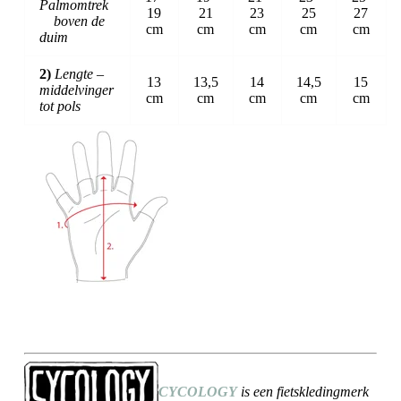
Palmomtrek
19
21
23
25
27
boven de
cm
cm
cm
cm
cm
duim
2)
Lengte –
13
13,5
14
14,5
15
middelvinger
cm
cm
cm
cm
cm
tot pols
CYCOLOGY
is een fietskledingmerk