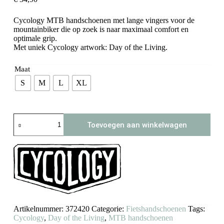
Cycology MTB handschoenen met lange vingers voor de
mountainbiker die op zoek is naar maximaal comfort en
optimale grip.
Met uniek Cycology artwork: Day of the Living.
Maat
S
M
L
XL
Cycology
Toevoegen aan winkelwagen
MTB
handschoenen
Day
of
the
Living
aantal
Artikelnummer:
372420
Categorie:
Fietshandschoenen
Tags:
Cycology
,
Day of the Living
,
MTB handschoenen