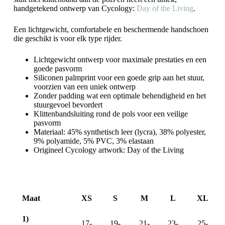
handgetekend ontwerp van Cycology:
Day of the Living
.
Een lichtgewicht, comfortabele en beschermende handschoen
die geschikt is voor elk type rijder.
Lichtgewicht ontwerp voor maximale prestaties en een
goede pasvorm
Siliconen palmprint voor een goede grip aan het stuur,
voorzien van een uniek ontwerp
Zonder padding wat een optimale behendigheid en het
stuurgevoel bevordert
Klittenbandsluiting rond de pols voor een veilige
pasvorm
Materiaal: 45% synthetisch leer (lycra), 38% polyester,
9% polyamide, 5% PVC, 3% elastaan
Origineel Cycology artwork: Day of the Living
Maat
XS
S
M
L
XL
1)
17-
19-
21-
23-
25-