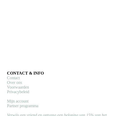
Cycology
Cycology MTB handschoenen Secret Garden
Fietshandschoenen
Dit
€
34,90
Opties selecteren
product
heeft
meerdere
variaties.
Deze
CONTACT & INFO
optie
Contact
kan
Over ons
gekozen
Voorwaarden
worden
Privacybeleid
op
de
Mijn account
productpagina
Partner programma
Verwijs een vriend en ontvang een beloning van 15% van het