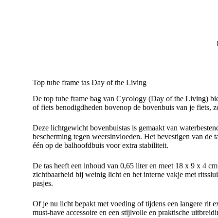
Top tube frame tas Day of the Living
De top tube frame bag van Cycology (Day of the Living) bied
of fiets benodigdheden bovenop de bovenbuis van je fiets, zo
Deze lichtgewicht bovenbuistas is gemaakt van waterbestendig
bescherming tegen weersinvloeden. Het bevestigen van de ta
één op de balhoofdbuis voor extra stabiliteit.
De tas heeft een inhoud van 0,65 liter en meet 18 x 9 x 4 c
zichtbaarheid bij weinig licht en het interne vakje met ritssl
pasjes.
Of je nu licht bepakt met voeding of tijdens een langere rit
must-have accessoire en een stijlvolle en praktische uitbrei