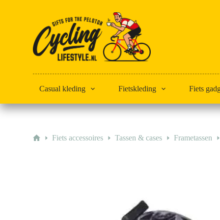
Doorgaan
naar
artikel
Casual kleding
Fietskleding
Fiets gad
Home
Fiets accessoires
Tassen & cases
Frametassen