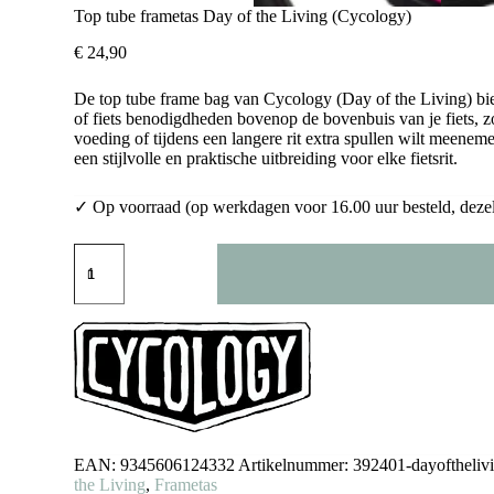
Top tube frametas Day of the Living (Cycology)
€
24,90
De top tube frame bag van Cycology (Day of the Living) bied
of fiets benodigdheden bovenop de bovenbuis van je fiets, zo
voeding of tijdens een langere rit extra spullen wilt meene
een stijlvolle en praktische uitbreiding voor elke fietsrit.
✓ Op voorraad (op werkdagen voor 16.00 uur besteld, deze
Top
tube
frametas
Day
of
the
Living
(Cycology)
aantal
EAN:
9345606124332
Artikelnummer:
392401-dayoftheliv
the Living
,
Frametas