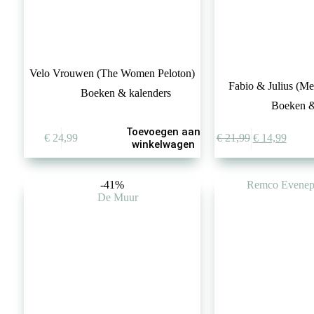
Velo Vrouwen (The Women Peloton)
Fabio & Julius (M
Boeken & kalenders
Boeken &
Toevoegen aan
Oorspronkelij
Huidi
€
24,99
€
21,99
€
14,99
winkelwagen
prijs
prijs
was:
is:
€ 21,99.
€ 14,9
-41%