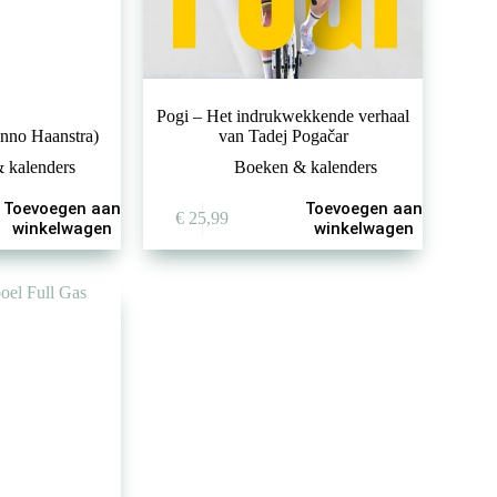
Pogi – Het indrukwekkende verhaal
enno Haanstra)
van Tadej Pogačar
 kalenders
Boeken & kalenders
Toevoegen aan
Toevoegen aan
ke
ge
€
25,99
winkelwagen
winkelwagen
9.