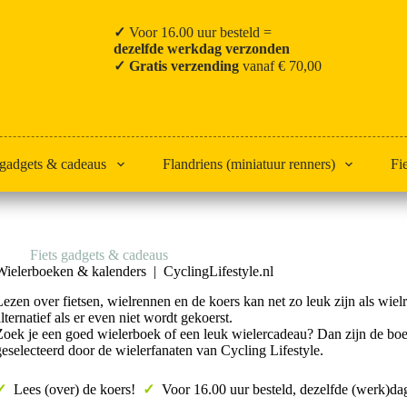
✓
Voor 16.00 uur besteld =
dezelfde werkdag verzonden
✓ Gratis verzending
vanaf € 70,00
 gadgets & cadeaus
Flandriens (miniatuur renners)
Fi
Home
Fiets gadgets & cadeaus
Boeken & kalenders
Wielerboeken & kalenders | CyclingLifestyle.nl
Lezen over fietsen, wielrennen en de koers kan net zo leuk zijn als wielr
alternatief als er even niet wordt gekoerst.
Zoek je een goed wielerboek of een leuk wielercadeau? Dan zijn de boeke
geselecteerd door de wielerfanaten van Cycling Lifestyle.
✓
Lees (over) de koers!
✓
Voor 16.00 uur besteld, dezelfde (werk)d