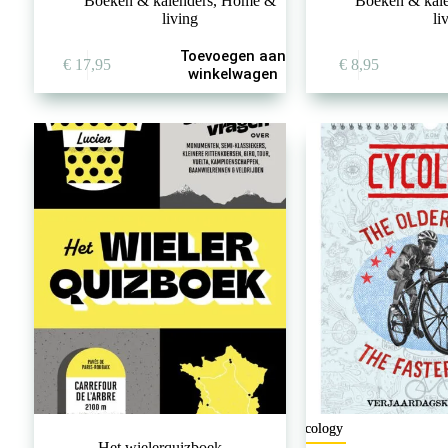
Boeken & kalenders
,
Home &
Boeken & kal
living
li
Toevoegen aan
€
17,95
€
8,95
winkelwagen
Cycology
Het wielerquizboek