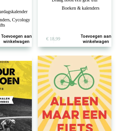
Boeken & kalenders
aardagskalender
nders
,
Cycology
ifts
Toevoegen aan
Toevoegen aan
€
18,99
winkelwagen
winkelwagen
%