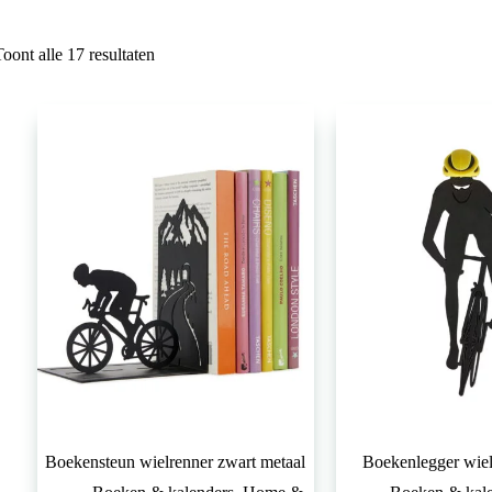
Gesorteerd
Toont alle 17 resultaten
op
populariteit
Boekensteun wielrenner zwart metaal
Boekenlegger wielr