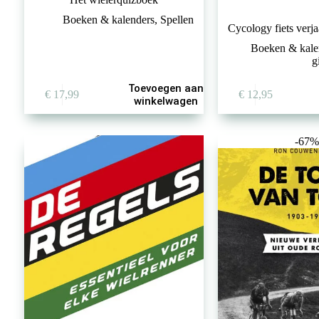
Boeken & kalenders
,
Spellen
Cycology fiets verj
Boeken & kale
g
Toevoegen aan
€
17,99
€
12,95
winkelwagen
-67