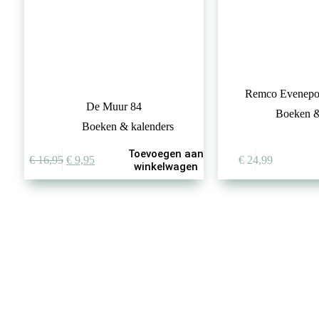
Remco Evenepoe
De Muur 84
Boeken &
Boeken & kalenders
Toevoegen aan
Oorspronkelijke
Huidige
€
16,95
€
9,95
€
24,99
winkelwagen
prijs
prijs
was:
is:
€ 16,95.
€ 9,95.