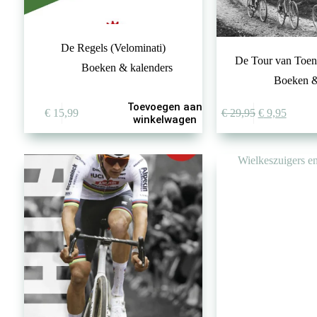
De Regels (Velominati)
De Tour van Toen
Boeken & kalenders
Boeken &
Toevoegen aan
Oorspronkeli
Huidig
€
15,99
€
29,95
€
9,95
winkelwagen
prijs
prijs
was:
is:
€ 29,95.
€ 9,95.