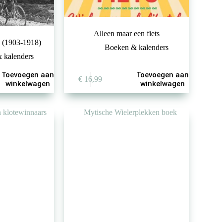
Alleen maar een fiets
 (1903-1918)
Boeken & kalenders
 kalenders
Toevoegen aan
Toevoegen aan
jke
e
€
16,99
winkelwagen
winkelwagen