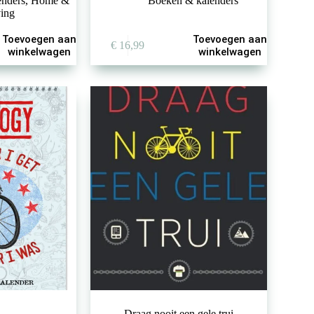
enders
,
Home &
Boeken & kalenders
ving
Toevoegen aan
Toevoegen aan
€
16,99
winkelwagen
winkelwagen
Draag nooit een gele trui