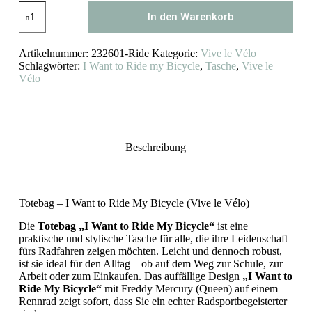
Totebag
In den Warenkorb
I
Want
to
Artikelnummer:
232601-Ride
Kategorie:
Vive le Vélo
Ride
My
Schlagwörter:
I Want to Ride my Bicycle
,
Tasche
,
Vive le
Bicycle
Vélo
(Vive
le
Vélo)
Menge
Beschreibung
Totebag – I Want to Ride My Bicycle (Vive le Vélo)
Die
Totebag „I Want to Ride My Bicycle“
ist eine
praktische und stylische Tasche für alle, die ihre Leidenschaft
fürs Radfahren zeigen möchten. Leicht und dennoch robust,
ist sie ideal für den Alltag – ob auf dem Weg zur Schule, zur
Arbeit oder zum Einkaufen. Das auffällige Design
„I Want to
Ride My Bicycle“
mit Freddy Mercury (Queen) auf einem
Rennrad zeigt sofort, dass Sie ein echter Radsportbegeisterter