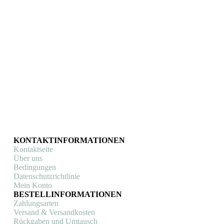
Vive le Vélo
Vive le Vélo
Kaffeetasse Sprint Rocket
Kaffeetasse
(Vive le Vélo)
Radweltmeister (Vive le
Vélo)
Vive le Vélo
,
Tassen & Becher
Vive le Vélo
,
Tassen & Becher
€
14,99
€
14,99
In den Warenkorb
In den Warenkorb
KONTAKTINFORMATIONEN
Kontaktseite
Über uns
Bedingungen
Datenschutzrichtlinie
Mein Konto
BESTELLINFORMATIONEN
Zahlungsarten
Versand & Versandkosten
Rückgaben und Umtausch