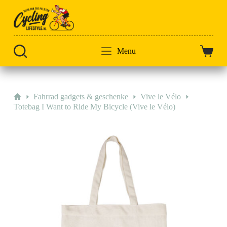
Zum
Inhalt
springen
Menu
Warenk
Start
Fahrrad gadgets & geschenke
Vive le Vélo
Totebag I Want to Ride My Bicycle (Vive le Vélo)