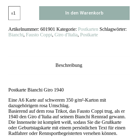
Postkarte
In den Warenkorb
Bianchi
Giro
1940
Artikelnummer:
601901
Kategorie:
Postkarten
Schlagwörter:
Menge
Bianchi
,
Fausto Coppi
,
Giro d'Italia
,
Postkarte
Beschreibung
Postkarte Bianchi Giro 1940
Eine A6 Karte auf schwerem 350 g/m²-Karton mit
dazugehörigem rosa Umschlag.
Basierend auf dem rosa Trikot, das Fausto Coppi trug, als er
1940 den Giro d’Italia auf seinem Bianchi Rennrad gewann.
Die Innenseite ist komplett weiß, sodass Sie die Grußkarte
oder Geburtstagskarte mit einem persönlichen Text für einen
Radfahrer oder Rennsportbegeisterten versehen können.