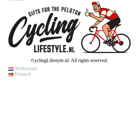
©yclingLifestyle.nl. All rights reserved.
Nederlands
Deutsch
VAKANTIE / WIJZIGING LEVERTIJD
Op dit moment genieten wij van een korte (fiets)vakantie en kunnen
wij helaas even geen bestellingen verzenden.
Je kunt wel een bestelling plaatsen, maar houd er rekening mee dat
jouw bestelling pas op
maandag 10 augustus
zal worden verzonden.
Met vriendelijke groet,
CyclingLifestyle.nl