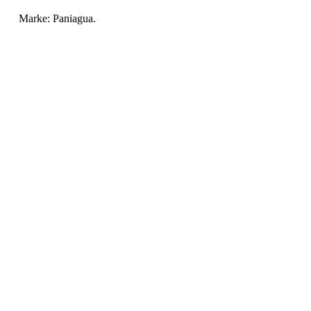
Marke: Paniagua.
Original Flandriens