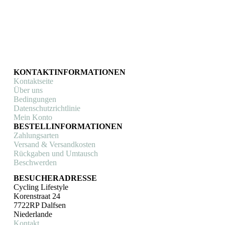
der
Produktseite
gewählt
werden
KONTAKTINFORMATIONEN
Kontaktseite
Über uns
Bedingungen
Datenschutzrichtlinie
Mein Konto
BESTELLINFORMATIONEN
Zahlungsarten
Versand & Versandkosten
Rückgaben und Umtausch
Beschwerden
BESUCHERADRESSE
Cycling Lifestyle
Korenstraat 24
7722RP Dalfsen
Niederlande
Kontakt