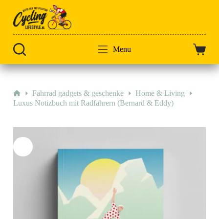
Zum
Inhalt
springen
Menu
Warenk
Start
Fahrrad gadgets & geschenke
Home & Living
Luxus Notizbuch mit Radfahrern (Bernard & Eddy)