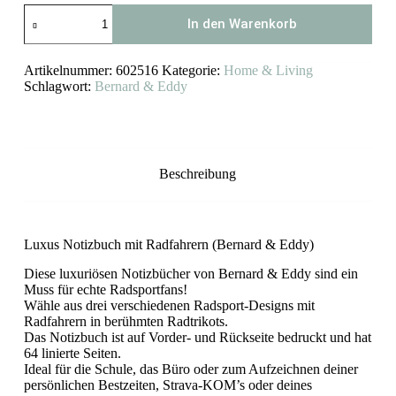
Luxus
In den Warenkorb
Notizbuch
mit
Radfahrern
Artikelnummer:
602516
Kategorie:
Home & Living
(Bernard
&
Schlagwort:
Bernard & Eddy
Eddy)
Menge
Beschreibung
Luxus Notizbuch mit Radfahrern (Bernard & Eddy)
Diese luxuriösen Notizbücher von Bernard & Eddy sind ein
Muss für echte Radsportfans!
Wähle aus drei verschiedenen Radsport-Designs mit
Radfahrern in berühmten Radtrikots.
Das Notizbuch ist auf Vorder- und Rückseite bedruckt und hat
64 linierte Seiten.
Ideal für die Schule, das Büro oder zum Aufzeichnen deiner
persönlichen Bestzeiten, Strava-KOM’s oder deines