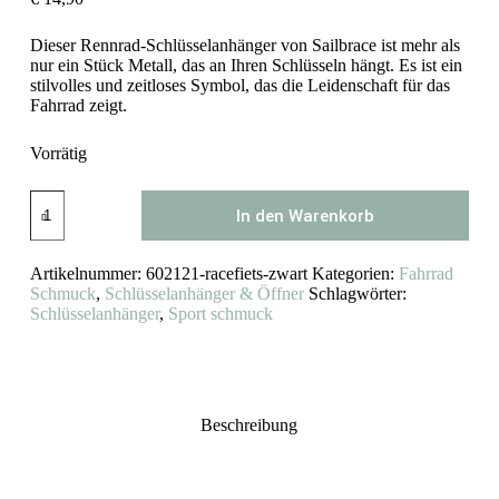
Dieser Rennrad-Schlüsselanhänger von Sailbrace ist mehr als
nur ein Stück Metall, das an Ihren Schlüsseln hängt. Es ist ein
stilvolles und zeitloses Symbol, das die Leidenschaft für das
Fahrrad zeigt.
Vorrätig
Rennrad
In den Warenkorb
Schlüsselanhänger
Sailbrace
(schwarz)
Artikelnummer:
602121-racefiets-zwart
Kategorien:
Fahrrad
Menge
Schmuck
,
Schlüsselanhänger & Öffner
Schlagwörter:
Schlüsselanhänger
,
Sport schmuck
Beschreibung