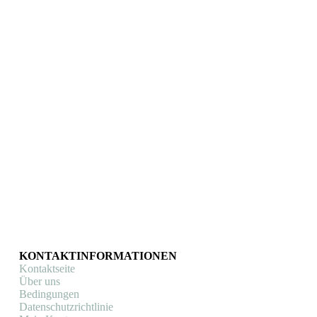
Sailbrace
Rennrad armband Sailbrace (Silberfarben)
Fahrrad Schmuck
€
21,90
In den Warenkorb
KONTAKTINFORMATIONEN
Kontaktseite
Über uns
Bedingungen
Datenschutzrichtlinie