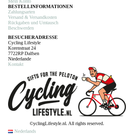
Mein Konto
BESTELLINFORMATIONEN
Zahlungsarten
Versand & Versandkosten
Rückgaben und Umtausch
Beschwerden
BESUCHERADRESSE
Cycling Lifestyle
Korenstraat 24
7722RP Dalfsen
Niederlande
Kontakt
©yclingLifestyle.nl. All rights reserved.
Nederlands