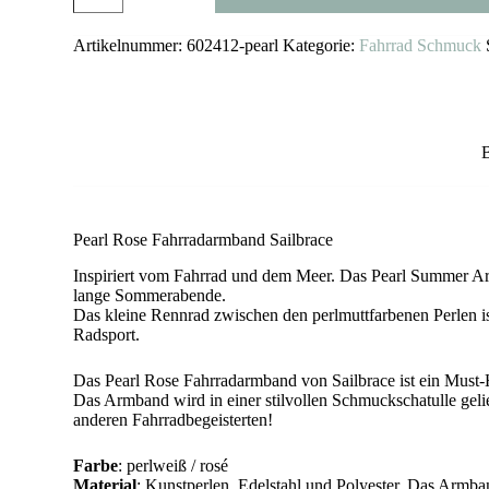
Sailbrace
Menge
Artikelnummer:
602412-pearl
Kategorie:
Fahrrad Schmuck
Pearl Rose Fahrradarmband Sailbrace
Inspiriert vom Fahrrad und dem Meer. Das Pearl Summer Arm
lange Sommerabende.
Das kleine Rennrad zwischen den perlmuttfarbenen Perlen is
Radsport.
Das Pearl Rose Fahrradarmband von Sailbrace ist ein Must
Das Armband wird in einer stilvollen Schmuckschatulle gelie
anderen Fahrradbegeisterten!
Farbe
: perlweiß / rosé
Material
: Kunstperlen, Edelstahl und Polyester. Das Armband