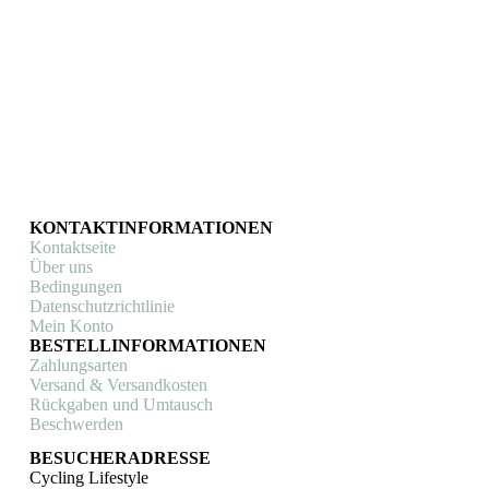
Perlenarmband Bicycle
Rennrad armband
Sailbrace (Marmor weiß)
Sailbrace (Silberfarben)
Fahrrad Schmuck
Fahrrad Schmuck
€
29,90
€
21,90
In den Warenkorb
In den Warenkorb
KONTAKTINFORMATIONEN
Kontaktseite
Über uns
Bedingungen
Datenschutzrichtlinie
Mein Konto
BESTELLINFORMATIONEN
Zahlungsarten
Versand & Versandkosten
Rückgaben und Umtausch
Beschwerden
BESUCHERADRESSE
Cycling Lifestyle