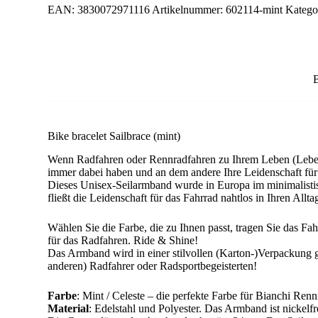
EAN:
3830072971116
Artikelnummer:
602114-mint
Katego
Bike bracelet Sailbrace (mint)
Wenn Radfahren oder Rennradfahren zu Ihrem Leben (Lebenss
immer dabei haben und an dem andere Ihre Leidenschaft fü
Dieses Unisex-Seilarmband wurde in Europa im minimalistis
fließt die Leidenschaft für das Fahrrad nahtlos in Ihren All
Wählen Sie die Farbe, die zu Ihnen passt, tragen Sie das Fa
für das Radfahren. Ride & Shine!
Das Armband wird in einer stilvollen (Karton-)Verpackung ge
anderen) Radfahrer oder Radsportbegeisterten!
Farbe
: Mint / Celeste – die perfekte Farbe für Bianchi Renn
Material
: Edelstahl und Polyester. Das Armband ist nickelfr