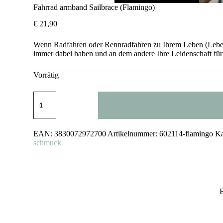
Fahrrad armband Sailbrace (Flamingo)
€
21,90
Wenn Radfahren oder Rennradfahren zu Ihrem Leben (Lebenss
immer dabei haben und an dem andere Ihre Leidenschaft fü
Vorrätig
Fahrrad
armband
Sailbrace
(Flamingo)
Menge
EAN:
3830072972700
Artikelnummer:
602114-flamingo
Ka
schmuck