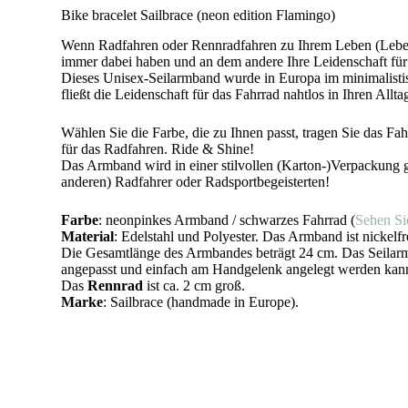
Bike bracelet Sailbrace (neon edition Flamingo)
Wenn Radfahren oder Rennradfahren zu Ihrem Leben (Lebenss
immer dabei haben und an dem andere Ihre Leidenschaft fü
Dieses Unisex-Seilarmband wurde in Europa im minimalistis
fließt die Leidenschaft für das Fahrrad nahtlos in Ihren All
Wählen Sie die Farbe, die zu Ihnen passt, tragen Sie das Fa
für das Radfahren. Ride & Shine!
Das Armband wird in einer stilvollen (Karton-)Verpackung ge
anderen) Radfahrer oder Radsportbegeisterten!
Farbe
: neonpinkes Armband / schwarzes Fahrrad (
Sehen Sie
Material
: Edelstahl und Polyester. Das Armband ist nickelfr
Die Gesamtlänge des Armbandes beträgt 24 cm. Das Seilarmb
angepasst und einfach am Handgelenk angelegt werden kan
Das
Rennrad
ist ca. 2 cm groß.
Marke
: Sailbrace (handmade in Europe).