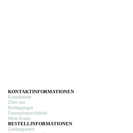
KOM Attack
Fahrradschild Coll d’Honor KOM Attack
Fahrradschilder | Art Prints
,
KOM Attack
Fahrradschilder
€
23,95
In den Warenkorb
KONTAKTINFORMATIONEN
Kontaktseite
Über uns
Bedingungen
Datenschutzrichtlinie
Mein Konto
BESTELLINFORMATIONEN
Zahlungsarten