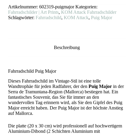
KOM
Artikelnummer:
602319-puigmajor
Kategorien:
Attack
Menge
Fahrradschilder | Art Prints
,
KOM Attack Fahrradschilder
Schlagwörter:
Fahrradschild
,
KOM Attack
,
Puig Major
Beschreibung
Fahrradschild Puig Major
Dieses Fahrradschild im Vintage-Stil ist eine tolle
Wandtrophäe für jeden Radfahrer, der den
Puig Major
in der
Serra de Tramuntana-Region (Mallorca) bestiegen hat. Ein
fantastisches Souvenir, das Sie für immer an den
wundervollen Tag erinnern wird, als Sie den Gipfel des Puig
Major erreicht haben. Der Puig Major ist der höchste Anstieg
auf Mallorca.
Die platte (20 x 30 cm) wird professionell auf hochwertigem
Aluminium-Dibond (2 Schichten Aluminium mit