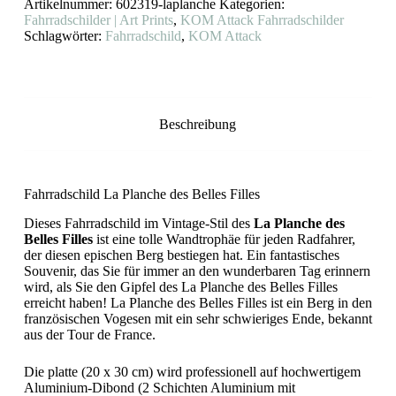
Artikelnummer:
602319-laplanche
Kategorien:
Belles
Filles
Fahrradschilder | Art Prints
,
KOM Attack Fahrradschilder
KOM
Schlagwörter:
Fahrradschild
,
KOM Attack
Attack
Menge
Beschreibung
Fahrradschild La Planche des Belles Filles
Dieses Fahrradschild im Vintage-Stil des
La Planche des
Belles Filles
ist eine tolle Wandtrophäe für jeden Radfahrer,
der diesen epischen Berg bestiegen hat. Ein fantastisches
Souvenir, das Sie für immer an den wunderbaren Tag erinnern
wird, als Sie den Gipfel des La Planche des Belles Filles
erreicht haben! La Planche des Belles Filles ist ein Berg in den
französischen Vogesen mit ein sehr schwieriges Ende, bekannt
aus der Tour de France.
Die platte (20 x 30 cm) wird professionell auf hochwertigem
Aluminium-Dibond (2 Schichten Aluminium mit