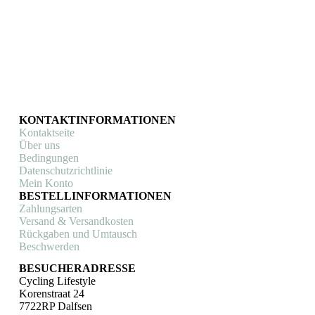
Motobecane & Coop-Mercier)
Flandriens serie
€
20,00
In den Warenkorb
KONTAKTINFORMATIONEN
Kontaktseite
Über uns
Bedingungen
Datenschutzrichtlinie
Mein Konto
BESTELLINFORMATIONEN
Zahlungsarten
Versand & Versandkosten
Rückgaben und Umtausch
Beschwerden
BESUCHERADRESSE
Cycling Lifestyle
Korenstraat 24
7722RP Dalfsen