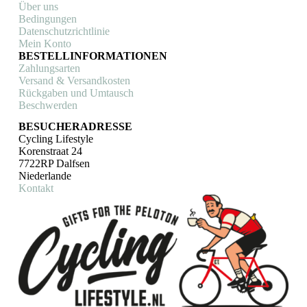
Über uns
Bedingungen
Datenschutzrichtlinie
Mein Konto
BESTELLINFORMATIONEN
Zahlungsarten
Versand & Versandkosten
Rückgaben und Umtausch
Beschwerden
BESUCHERADRESSE
Cycling Lifestyle
Korenstraat 24
7722RP Dalfsen
Niederlande
Kontakt