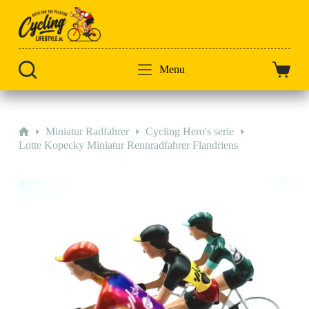
Zum
Inhalt
springen
Menu
Warenk
Start
Miniatur Radfahrer
Cycling Hero's serie
Lotte Kopecky Miniatur Rennradfahrer Flandriens