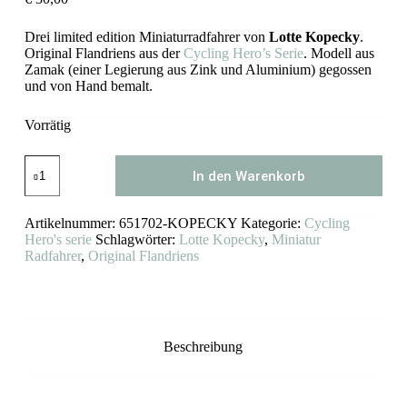
Drei limited edition Miniaturradfahrer von
Lotte Kopecky
.
Original Flandriens aus der
Cycling Hero’s Serie
. Modell aus
Zamak (einer Legierung aus Zink und Aluminium) gegossen
und von Hand bemalt.
Vorrätig
Lotte
In den Warenkorb
Kopecky
Miniatur
Rennradfahrer
Artikelnummer:
651702-KOPECKY
Kategorie:
Cycling
Flandriens
Menge
Hero's serie
Schlagwörter:
Lotte Kopecky
,
Miniatur
Radfahrer
,
Original Flandriens
Beschreibung