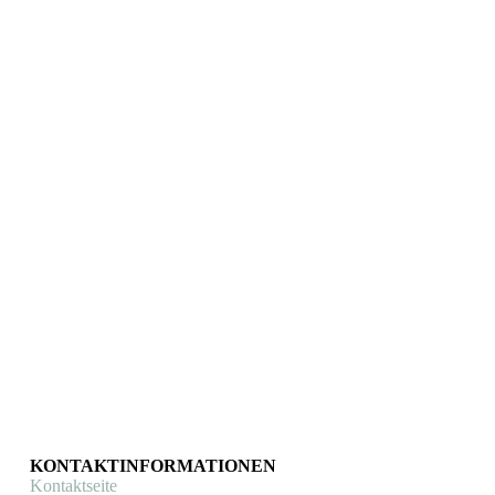
Original Flandriens
Mathieu van der Poel Miniaturen WM Cyclocross
2026 (limitierte Auflage)
Cycling Hero's serie
,
Special editions
€
30,00
In den Warenkorb
KONTAKTINFORMATIONEN
Kontaktseite