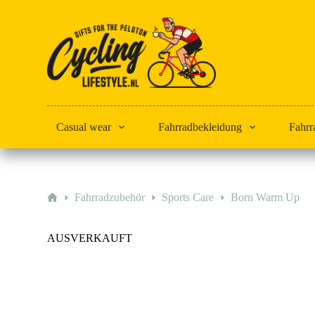
Zum
Inhalt
springen
Casual wear
Fahrradbekleidung
Fahrr
Start
Fahrradzubehör
Sports Care
Born Warm Up
AUSVERKAUFT