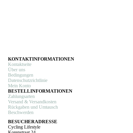
BORN
Fahrrad Trinkflasche Born Large Bio (Weiß)
Fahrrad Trinkflaschen
,
Sportgetränk
€
5,95
In den Warenkorb
KONTAKTINFORMATIONEN
Kontaktseite
Über uns
Bedingungen
Datenschutzrichtlinie
Mein Konto
BESTELLINFORMATIONEN
Zahlungsarten
Versand & Versandkosten
Rückgaben und Umtausch
Beschwerden
BESUCHERADRESSE
Cycling Lifestyle
Korenstraat 24