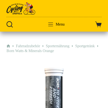
Zum
Inhalt
springen
Menu
Warenk
Start
Fahrradzubehör
Sporternährung
Sportgetränk
Born Watts & Minerals Orange