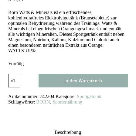
Born Watts & Minerals ist ein erfrischendes,
kohlenhydratfreies Elektrolytgetränk (Brausetablette) zur
optimalen Rehydrierung während des Trainings. Watts &
Minerals hat einen frischen Orangengeschmack und enthält
alle wichtigen Mineralien. Dieses Sportgetränk enthält neben
Magnesium, Natrium, Kalium, Kalzium und Chlorid auch
einen besonderen natürlichen Extrakt aus Orange:
WATTS’UP®.
Vorrätig
Born
In den Warenkorb
Watts
&
Minerals
Artikelnummer:
742204
Kategorie:
Sportgetränk
Orange
Menge
Schlagwörter:
BORN
,
Sporternährung
Beschreibung