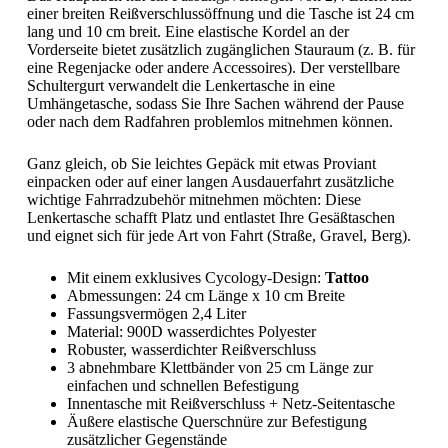
einer breiten Reißverschlussöffnung und die Tasche ist 24 cm
lang und 10 cm breit. Eine elastische Kordel an der
Vorderseite bietet zusätzlich zugänglichen Stauraum (z. B. für
eine Regenjacke oder andere Accessoires). Der verstellbare
Schultergurt verwandelt die Lenkertasche in eine
Umhängetasche, sodass Sie Ihre Sachen während der Pause
oder nach dem Radfahren problemlos mitnehmen können.
Ganz gleich, ob Sie leichtes Gepäck mit etwas Proviant
einpacken oder auf einer langen Ausdauerfahrt zusätzliche
wichtige Fahrradzubehör mitnehmen möchten: Diese
Lenkertasche schafft Platz und entlastet Ihre Gesäßtaschen
und eignet sich für jede Art von Fahrt (Straße, Gravel, Berg).
Mit einem exklusives Cycology-Design:
Tattoo
Abmessungen: 24 cm Länge x 10 cm Breite
Fassungsvermögen 2,4 Liter
Material: 900D wasserdichtes Polyester
Robuster, wasserdichter Reißverschluss
3 abnehmbare Klettbänder von 25 cm Länge zur
einfachen und schnellen Befestigung
Innentasche mit Reißverschluss + Netz-Seitentasche
Äußere elastische Querschnüre zur Befestigung
zusätzlicher Gegenstände