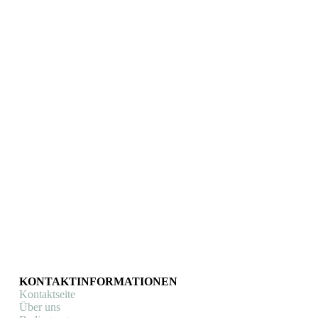
Cycology
Lenkertasche Cycology Billie
Fahrradtaschen
,
Lenkertaschen
€
44,90
In den Warenkorb
KONTAKTINFORMATIONEN
Kontaktseite
Über uns