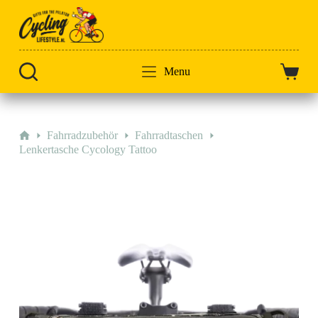
Zum
Inhalt
springen
Menu
Warenk
Start
Fahrradzubehör
Fahrradtaschen
Lenkertasche Cycology Tattoo