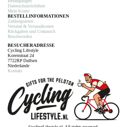
Bedingungen
Datenschutzrichtlinie
Mein Konto
BESTELLINFORMATIONEN
Zahlungsarten
Versand & Versandkosten
Rückgaben und Umtausch
Beschwerden
BESUCHERADRESSE
Cycling Lifestyle
Korenstraat 24
7722RP Dalfsen
Niederlande
Kontakt
©yclingLifestyle.nl. All rights reserved.