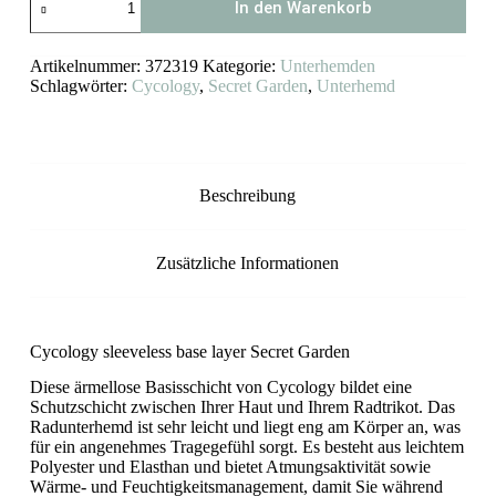
In den Warenkorb
Ärmelloses
Radunterhemd
Secret
Artikelnummer:
372319
Kategorie:
Unterhemden
Garden
Menge
Schlagwörter:
Cycology
,
Secret Garden
,
Unterhemd
Beschreibung
Zusätzliche Informationen
Cycology sleeveless base layer Secret Garden
Diese ärmellose Basisschicht von Cycology bildet eine
Schutzschicht zwischen Ihrer Haut und Ihrem Radtrikot. Das
Radunterhemd ist sehr leicht und liegt eng am Körper an, was
für ein angenehmes Tragegefühl sorgt. Es besteht aus leichtem
Polyester und Elasthan und bietet Atmungsaktivität sowie
Wärme- und Feuchtigkeitsmanagement, damit Sie während