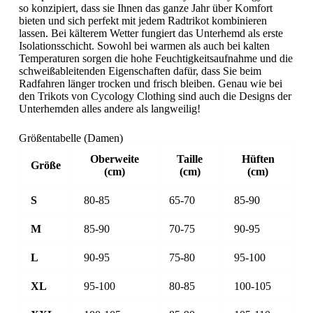
so konzipiert, dass sie Ihnen das ganze Jahr über Komfort
bieten und sich perfekt mit jedem Radtrikot kombinieren
lassen. Bei kälterem Wetter fungiert das Unterhemd als erste
Isolationsschicht. Sowohl bei warmen als auch bei kalten
Temperaturen sorgen die hohe Feuchtigkeitsaufnahme und die
schweißableitenden Eigenschaften dafür, dass Sie beim
Radfahren länger trocken und frisch bleiben. Genau wie bei
den Trikots von Cycology Clothing sind auch die Designs der
Unterhemden alles andere als langweilig!
Größentabelle (Damen)
Oberweite
Taille
Hüften
Größe
(cm)
(cm)
(cm)
S
80-85
65-70
85-90
M
85-90
70-75
90-95
L
90-95
75-80
95-100
XL
95-100
80-85
100-105