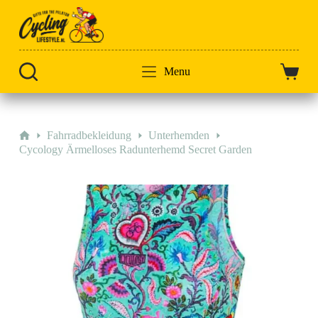
Zum
Inhalt
springen
Menu
Warenk
Start
Fahrradbekleidung
Unterhemden
Cycology Ärmelloses Radunterhemd Secret Garden